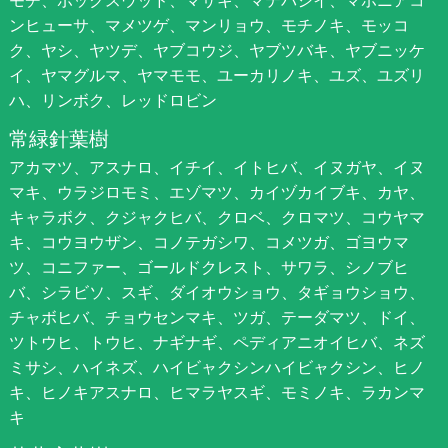
モチ、ボックスウッド、マサキ、マテバシイ、マホニアコ
ンヒューサ、マメツゲ、マンリョウ、モチノキ、モッコ
ク、ヤシ、ヤツデ、ヤブコウジ、ヤブツバキ、ヤブニッケ
イ、ヤマグルマ、ヤマモモ、ユーカリノキ、ユズ、ユズリ
ハ、リンボク、レッドロビン
常緑針葉樹
アカマツ、アスナロ、イチイ、イトヒバ、イヌガヤ、イヌ
マキ、ウラジロモミ、エゾマツ、カイヅカイブキ、カヤ、
キャラボク、クジャクヒバ、クロベ、クロマツ、コウヤマ
キ、コウヨウザン、コノテガシワ、コメツガ、ゴヨウマ
ツ、コニファー、ゴールドクレスト、サワラ、シノブヒ
バ、シラビソ、スギ、ダイオウショウ、タギョウショウ、
チャボヒバ、チョウセンマキ、ツガ、テーダマツ、ドイ、
ツトウヒ、トウヒ、ナギナギ、ペディアニオイヒバ、ネズ
ミサシ、ハイネズ、ハイビャクシンハイビャクシン、ヒノ
キ、ヒノキアスナロ、ヒマラヤスギ、モミノキ、ラカンマ
キ