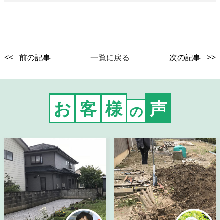
<< 前の記事
一覧に戻る
次の記事 >>
お
客
様
声
の