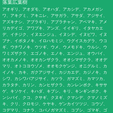
落葉広葉樹
アオギリ、アオダモ、アオハダ、アカシデ、アカメガシ
ワ、アキグミ、アキニレ、アサガラ、アサダ、アジサイ、
アズキナシ、アブラギリ、アブラチャン、アベマキ、アメ
リカデイゴ、アワブキ、アンズ、イイギリ、イタヤカエ
デ、イチジク、イヌエンジュ、イヌシデ、イヌビワ、イヌ
ブナ、イボタノキ、イロハモミジ、ウグイスカグラ、ウコ
ギ、ウチワノキ、ウツギ、ウメ、ウメモドキ、ウルシ、ウ
ワミズザクラ、エゴノキ、エノキ、エンジュ、オウバイ、
オオカメノキ、オオカンザクラ、オオシマザクラ、オオデ
マリ、オトコヨウゾメ、オオモクゲンジ、オニグルミ、カ
イノキ、カキ、ガクアジサイ、カジカエデ、カジノキ、カ
シワ、カシワバアジサイ、カツラ、ガマズミ、カマツカ、
カラタチ、カリン、カンヒザクラ、カンレンボク、キササ
ゲ、キソケイ、キハダ、キブシ、キリ、キンギンボク、キ
ンシバイ、クコ、クサギ、クヌギ、クマシデ、クマノミズ
キ、クリ、クロモジ、ケヤキ、ゲンカイツツジ、コウゾ、
コデマリ、コナラ、コバノガマズミ、コブシ、ゴマギ、ゴ