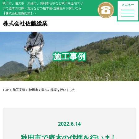
秋田市、湯沢市、大仙市、由利本荘市など秋田県全域エリ
メニュー
アで庭木の伐採・剪定などの植木屋/造園屋をお探しなら
toggle
【株式会社佐藤総業】へ
naviga
株式会社佐藤総業
施工事例
TOP
>
施工実績
>
秋田市で庭木の伐採を行いました
2022.6.14
秋田市で庭木の伐採を行いまし