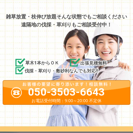
雑草放置・枝伸び放題そんな状態でもご相談ください
遠隔地の伐採・草刈りもご相談受付中！
草木1本からＯＫ
出張見積無料
伐採・草刈り・敷砂利なんでも対応!!
050-3503-6643
お電話受付時間：9:00～20:00 不定休