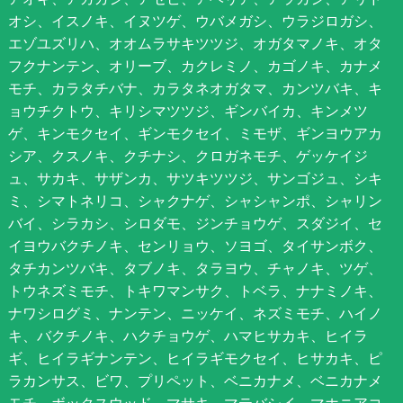
オシ、イスノキ、イヌツゲ、ウバメガシ、ウラジロガシ、
エゾユズリハ、オオムラサキツツジ、オガタマノキ、オタ
フクナンテン、オリーブ、カクレミノ、カゴノキ、カナメ
モチ、カラタチバナ、カラタネオガタマ、カンツバキ、キ
ョウチクトウ、キリシマツツジ、ギンバイカ、キンメツ
ゲ、キンモクセイ、ギンモクセイ、ミモザ、ギンヨウアカ
シア、クスノキ、クチナシ、クロガネモチ、ゲッケイジ
ュ、サカキ、サザンカ、サツキツツジ、サンゴジュ、シキ
ミ、シマトネリコ、シャクナゲ、シャシャンポ、シャリン
バイ、シラカシ、シロダモ、ジンチョウゲ、スダジイ、セ
イヨウバクチノキ、センリョウ、ソヨゴ、タイサンボク、
タチカンツバキ、タブノキ、タラヨウ、チャノキ、ツゲ、
トウネズミモチ、トキワマンサク、トベラ、ナナミノキ、
ナワシログミ、ナンテン、ニッケイ、ネズミモチ、ハイノ
キ、バクチノキ、ハクチョウゲ、ハマヒサカキ、ヒイラ
ギ、ヒイラギナンテン、ヒイラギモクセイ、ヒサカキ、ピ
ラカンサス、ビワ、プリペット、ベニカナメ、ベニカナメ