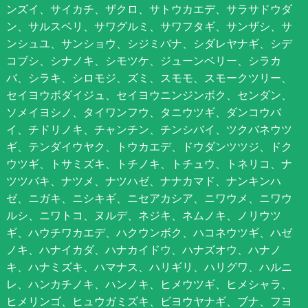
ンズイ、サイカチ、ザクロ、サトウカエデ、サラサドウダ
ン、サルスベリ、サワグルミ、サワフタギ、サンザシ、サ
ンシュユ、サンショウ、シジミバナ、シダレヤナギ、シデ
コブシ、シナノキ、シモツケ、ジューンベリー、シラカ
バ、シラキ、シロモジ、ズミ、スモモ、スモークツリー、
セイヨウボダイジュ、セイヨウニンジンボク、センダン、
ソメイヨシノ、タイワンフウ、タニウツギ、ダンコウバ
イ、チドリノキ、チャンチン、チンシバイ、ツクバネウツ
ギ、テンダイウヤク、トウカエデ、ドウダンツツジ、ドク
ウツギ、トサミズキ、トチノキ、トチュウ、トネリコ、ナ
ツツバキ、ナツメ、ナツハゼ、ナナカマド、ナンキンハ
ゼ、ニガキ、ニシキギ、ニセアカシア、ニワウメ、ニワウ
ルシ、ニワトコ、ヌルデ、ネジキ、ネムノキ、ノリウツ
ギ、ハウチワカエデ、ハクウンボク、ハコネウツギ、ハゼ
ノキ、ハナイカダ、ハナカイドウ、ハナズオウ、ハナノ
キ、ハナミズキ、ハマナス、ハリギリ、ハリグワ、ハルニ
レ、ハンカチノキ、ハンノキ、ヒメウツギ、ヒメシャラ、
ヒメリンゴ、ヒュウガミズキ、ビヨウヤナギ、ブナ、フヨ