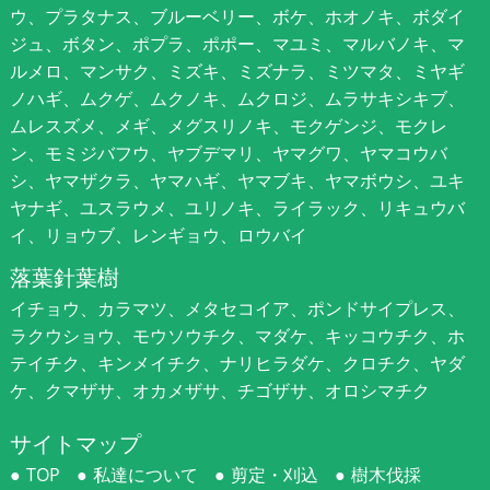
ウ、プラタナス、ブルーベリー、ボケ、ホオノキ、ボダイ
ジュ、ボタン、ポプラ、ポポー、マユミ、マルバノキ、マ
ルメロ、マンサク、ミズキ、ミズナラ、ミツマタ、ミヤギ
ノハギ、ムクゲ、ムクノキ、ムクロジ、ムラサキシキブ、
ムレスズメ、メギ、メグスリノキ、モクゲンジ、モクレ
ン、モミジバフウ、ヤブデマリ、ヤマグワ、ヤマコウバ
シ、ヤマザクラ、ヤマハギ、ヤマブキ、ヤマボウシ、ユキ
ヤナギ、ユスラウメ、ユリノキ、ライラック、リキュウバ
イ、リョウブ、レンギョウ、ロウバイ
落葉針葉樹
イチョウ、カラマツ、メタセコイア、ポンドサイプレス、
ラクウショウ、モウソウチク、マダケ、キッコウチク、ホ
テイチク、キンメイチク、ナリヒラダケ、クロチク、ヤダ
ケ、クマザサ、オカメザサ、チゴザサ、オロシマチク
サイトマップ
TOP
私達について
剪定・刈込
樹木伐採