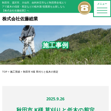
秋田市、湯沢市、大仙市、由利本荘市など秋田県全域エリ
メニュー
アで庭木の伐採・剪定などの植木屋/造園屋をお探しなら
toggle
【株式会社佐藤総業】へ
naviga
株式会社佐藤総業
施工事例
TOP
>
施工実績
>
秋田市 K様 草刈りと低木の剪定
2025.9.26
秋田市 K様 草刈りと低木の剪定