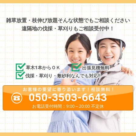
雑草放置・枝伸び放題そんな状態でもご相談ください
遠隔地の伐採・草刈りもご相談受付中！
草木1本からＯＫ
出張見積無料
伐採・草刈り・敷砂利なんでも対応!!
050-3503-6643
お電話受付時間：9:00～20:00 不定休