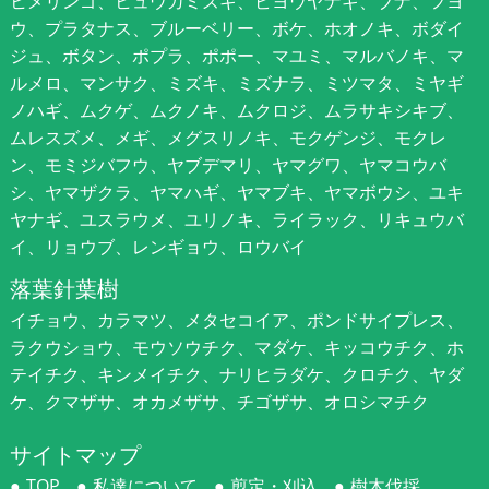
ヒメリンゴ、ヒュウガミズキ、ビヨウヤナギ、ブナ、フヨ
ウ、プラタナス、ブルーベリー、ボケ、ホオノキ、ボダイ
ジュ、ボタン、ポプラ、ポポー、マユミ、マルバノキ、マ
ルメロ、マンサク、ミズキ、ミズナラ、ミツマタ、ミヤギ
ノハギ、ムクゲ、ムクノキ、ムクロジ、ムラサキシキブ、
ムレスズメ、メギ、メグスリノキ、モクゲンジ、モクレ
ン、モミジバフウ、ヤブデマリ、ヤマグワ、ヤマコウバ
シ、ヤマザクラ、ヤマハギ、ヤマブキ、ヤマボウシ、ユキ
ヤナギ、ユスラウメ、ユリノキ、ライラック、リキュウバ
イ、リョウブ、レンギョウ、ロウバイ
落葉針葉樹
イチョウ、カラマツ、メタセコイア、ポンドサイプレス、
ラクウショウ、モウソウチク、マダケ、キッコウチク、ホ
テイチク、キンメイチク、ナリヒラダケ、クロチク、ヤダ
ケ、クマザサ、オカメザサ、チゴザサ、オロシマチク
サイトマップ
TOP
私達について
剪定・刈込
樹木伐採