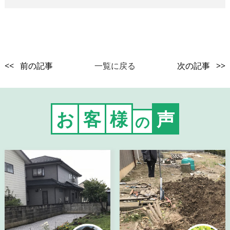
<< 前の記事
一覧に戻る
次の記事 >>
お
客
様
声
の