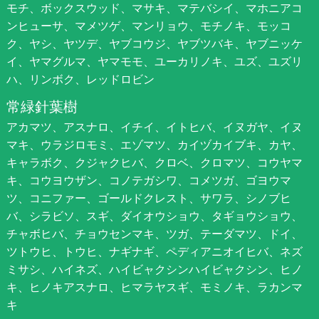
モチ、ボックスウッド、マサキ、マテバシイ、マホニアコ
ンヒューサ、マメツゲ、マンリョウ、モチノキ、モッコ
ク、ヤシ、ヤツデ、ヤブコウジ、ヤブツバキ、ヤブニッケ
イ、ヤマグルマ、ヤマモモ、ユーカリノキ、ユズ、ユズリ
ハ、リンボク、レッドロビン
常緑針葉樹
アカマツ、アスナロ、イチイ、イトヒバ、イヌガヤ、イヌ
マキ、ウラジロモミ、エゾマツ、カイヅカイブキ、カヤ、
キャラボク、クジャクヒバ、クロベ、クロマツ、コウヤマ
キ、コウヨウザン、コノテガシワ、コメツガ、ゴヨウマ
ツ、コニファー、ゴールドクレスト、サワラ、シノブヒ
バ、シラビソ、スギ、ダイオウショウ、タギョウショウ、
チャボヒバ、チョウセンマキ、ツガ、テーダマツ、ドイ、
ツトウヒ、トウヒ、ナギナギ、ペディアニオイヒバ、ネズ
ミサシ、ハイネズ、ハイビャクシンハイビャクシン、ヒノ
キ、ヒノキアスナロ、ヒマラヤスギ、モミノキ、ラカンマ
キ