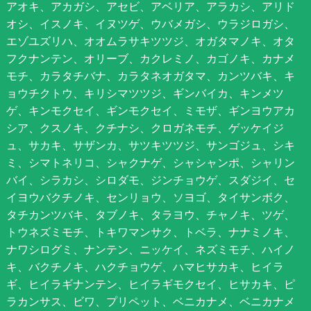
アオキ、アカガシ、アセビ、アベリア、アラカシ、アリド
オシ、イスノキ、イヌツゲ、ウバメガシ、ウラジロガシ、
エゾユズリハ、オオムラサキツツジ、オガタマノキ、オタ
フクナンテン、オリーブ、カクレミノ、カゴノキ、カナメ
モチ、カラタチバナ、カラタネオガタマ、カンツバキ、キ
ョウチクトウ、キリシマツツジ、ギンバイカ、キンメツ
ゲ、キンモクセイ、ギンモクセイ、ミモザ、ギンヨウアカ
シア、クスノキ、クチナシ、クロガネモチ、ゲッケイジ
ュ、サカキ、サザンカ、サツキツツジ、サンゴジュ、シキ
ミ、シマトネリコ、シャクナゲ、シャシャンポ、シャリン
バイ、シラカシ、シロダモ、ジンチョウゲ、スダジイ、セ
イヨウバクチノキ、センリョウ、ソヨゴ、タイサンボク、
タチカンツバキ、タブノキ、タラヨウ、チャノキ、ツゲ、
トウネズミモチ、トキワマンサク、トベラ、ナナミノキ、
ナワシログミ、ナンテン、ニッケイ、ネズミモチ、ハイノ
キ、バクチノキ、ハクチョウゲ、ハマヒサカキ、ヒイラ
ギ、ヒイラギナンテン、ヒイラギモクセイ、ヒサカキ、ピ
ラカンサス、ビワ、プリペット、ベニカナメ、ベニカナメ