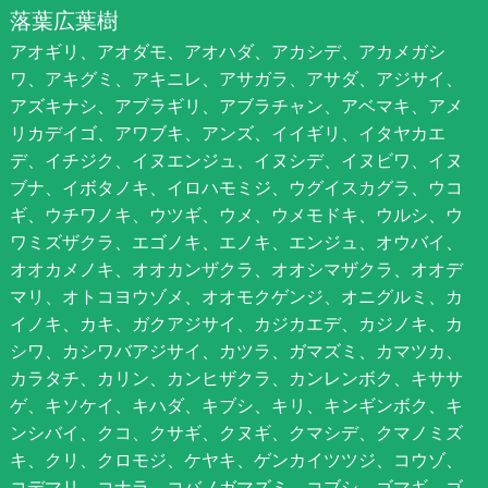
落葉広葉樹
アオギリ、アオダモ、アオハダ、アカシデ、アカメガシ
ワ、アキグミ、アキニレ、アサガラ、アサダ、アジサイ、
アズキナシ、アブラギリ、アブラチャン、アベマキ、アメ
リカデイゴ、アワブキ、アンズ、イイギリ、イタヤカエ
デ、イチジク、イヌエンジュ、イヌシデ、イヌビワ、イヌ
ブナ、イボタノキ、イロハモミジ、ウグイスカグラ、ウコ
ギ、ウチワノキ、ウツギ、ウメ、ウメモドキ、ウルシ、ウ
ワミズザクラ、エゴノキ、エノキ、エンジュ、オウバイ、
オオカメノキ、オオカンザクラ、オオシマザクラ、オオデ
マリ、オトコヨウゾメ、オオモクゲンジ、オニグルミ、カ
イノキ、カキ、ガクアジサイ、カジカエデ、カジノキ、カ
シワ、カシワバアジサイ、カツラ、ガマズミ、カマツカ、
カラタチ、カリン、カンヒザクラ、カンレンボク、キササ
ゲ、キソケイ、キハダ、キブシ、キリ、キンギンボク、キ
ンシバイ、クコ、クサギ、クヌギ、クマシデ、クマノミズ
キ、クリ、クロモジ、ケヤキ、ゲンカイツツジ、コウゾ、
コデマリ、コナラ、コバノガマズミ、コブシ、ゴマギ、ゴ