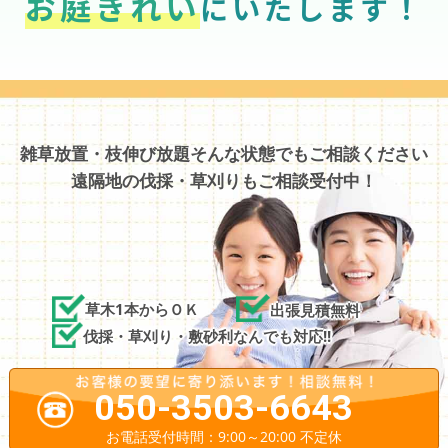
お庭きれい
にいたします！
雑草放置・枝伸び放題そんな状態でもご相談ください
遠隔地の伐採・草刈りもご相談受付中！
草木1本からＯＫ
出張見積無料
伐採・草刈り・敷砂利なんでも対応!!
050-3503-6643
お電話受付時間：9:00～20:00 不定休