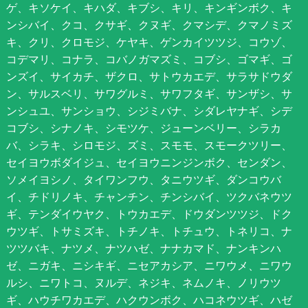
ゲ、キソケイ、キハダ、キブシ、キリ、キンギンボク、キ
ンシバイ、クコ、クサギ、クヌギ、クマシデ、クマノミズ
キ、クリ、クロモジ、ケヤキ、ゲンカイツツジ、コウゾ、
コデマリ、コナラ、コバノガマズミ、コブシ、ゴマギ、ゴ
ンズイ、サイカチ、ザクロ、サトウカエデ、サラサドウダ
ン、サルスベリ、サワグルミ、サワフタギ、サンザシ、サ
ンシュユ、サンショウ、シジミバナ、シダレヤナギ、シデ
コブシ、シナノキ、シモツケ、ジューンベリー、シラカ
バ、シラキ、シロモジ、ズミ、スモモ、スモークツリー、
セイヨウボダイジュ、セイヨウニンジンボク、センダン、
ソメイヨシノ、タイワンフウ、タニウツギ、ダンコウバ
イ、チドリノキ、チャンチン、チンシバイ、ツクバネウツ
ギ、テンダイウヤク、トウカエデ、ドウダンツツジ、ドク
ウツギ、トサミズキ、トチノキ、トチュウ、トネリコ、ナ
ツツバキ、ナツメ、ナツハゼ、ナナカマド、ナンキンハ
ゼ、ニガキ、ニシキギ、ニセアカシア、ニワウメ、ニワウ
ルシ、ニワトコ、ヌルデ、ネジキ、ネムノキ、ノリウツ
ギ、ハウチワカエデ、ハクウンボク、ハコネウツギ、ハゼ