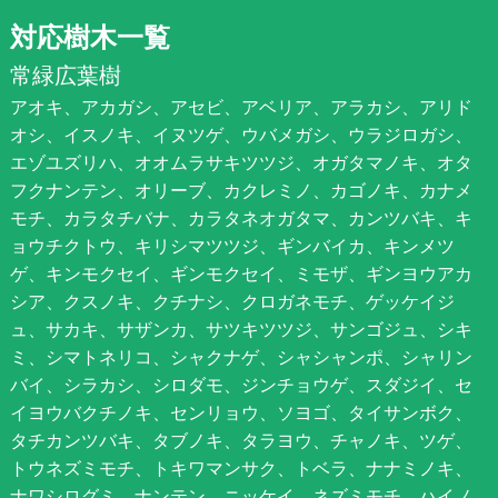
対応樹木一覧
常緑広葉樹
アオキ、アカガシ、アセビ、アベリア、アラカシ、アリド
オシ、イスノキ、イヌツゲ、ウバメガシ、ウラジロガシ、
エゾユズリハ、オオムラサキツツジ、オガタマノキ、オタ
フクナンテン、オリーブ、カクレミノ、カゴノキ、カナメ
モチ、カラタチバナ、カラタネオガタマ、カンツバキ、キ
ョウチクトウ、キリシマツツジ、ギンバイカ、キンメツ
ゲ、キンモクセイ、ギンモクセイ、ミモザ、ギンヨウアカ
シア、クスノキ、クチナシ、クロガネモチ、ゲッケイジ
ュ、サカキ、サザンカ、サツキツツジ、サンゴジュ、シキ
ミ、シマトネリコ、シャクナゲ、シャシャンポ、シャリン
バイ、シラカシ、シロダモ、ジンチョウゲ、スダジイ、セ
イヨウバクチノキ、センリョウ、ソヨゴ、タイサンボク、
タチカンツバキ、タブノキ、タラヨウ、チャノキ、ツゲ、
トウネズミモチ、トキワマンサク、トベラ、ナナミノキ、
ナワシログミ、ナンテン、ニッケイ、ネズミモチ、ハイノ