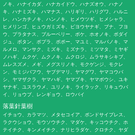
ノキ、ハナイカダ、ハナカイドウ、ハナズオウ、ハナノ
キ、ハナミズキ、ハマナス、ハリギリ、ハリグワ、ハルニ
レ、ハンカチノキ、ハンノキ、ヒメウツギ、ヒメシャラ、
ヒメリンゴ、ヒュウガミズキ、ビヨウヤナギ、ブナ、フヨ
ウ、プラタナス、ブルーベリー、ボケ、ホオノキ、ボダイ
ジュ、ボタン、ポプラ、ポポー、マユミ、マルバノキ、マ
ルメロ、マンサク、ミズキ、ミズナラ、ミツマタ、ミヤギ
ノハギ、ムクゲ、ムクノキ、ムクロジ、ムラサキシキブ、
ムレスズメ、メギ、メグスリノキ、モクゲンジ、モクレ
ン、モミジバフウ、ヤブデマリ、ヤマグワ、ヤマコウバ
シ、ヤマザクラ、ヤマハギ、ヤマブキ、ヤマボウシ、ユキ
ヤナギ、ユスラウメ、ユリノキ、ライラック、リキュウバ
イ、リョウブ、レンギョウ、ロウバイ
落葉針葉樹
イチョウ、カラマツ、メタセコイア、ポンドサイプレス、
ラクウショウ、モウソウチク、マダケ、キッコウチク、ホ
テイチク、キンメイチク、ナリヒラダケ、クロチク、ヤダ