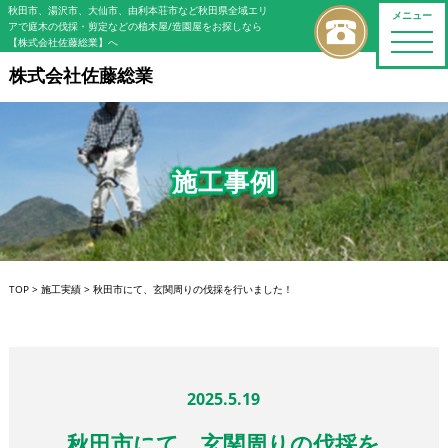
秋田市、湯沢市、大仙市、由利本荘市など秋田県全域エリ
メニュー
アで庭木の伐採・剪定などの植木屋/造園屋をお探しなら
toggle
【株式会社佐藤総業】へ
naviga
株式会社佐藤総業
施工事例
TOP
>
施工実績
>
秋田市にて、玄関周りの伐採を行いました！
2025.5.19
秋田市にて、玄関周りの伐採を