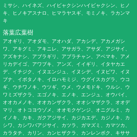
ミサシ、ハイネズ、ハイビャクシンハイビャクシン、ヒノ
キ、ヒノキアスナロ、ヒマラヤスギ、モミノキ、ラカンマ
キ
落葉広葉樹
アオギリ、アオダモ、アオハダ、アカシデ、アカメガシ
ワ、アキグミ、アキニレ、アサガラ、アサダ、アジサイ、
アズキナシ、アブラギリ、アブラチャン、アベマキ、アメ
リカデイゴ、アワブキ、アンズ、イイギリ、イタヤカエ
デ、イチジク、イヌエンジュ、イヌシデ、イヌビワ、イヌ
ブナ、イボタノキ、イロハモミジ、ウグイスカグラ、ウコ
ギ、ウチワノキ、ウツギ、ウメ、ウメモドキ、ウルシ、ウ
ワミズザクラ、エゴノキ、エノキ、エンジュ、オウバイ、
オオカメノキ、オオカンザクラ、オオシマザクラ、オオデ
マリ、オトコヨウゾメ、オオモクゲンジ、オニグルミ、カ
イノキ、カキ、ガクアジサイ、カジカエデ、カジノキ、カ
シワ、カシワバアジサイ、カツラ、ガマズミ、カマツカ、
カラタチ、カリン、カンヒザクラ、カンレンボク、キササ