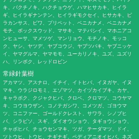
キ、バクチノキ、ハクチョウゲ、ハマヒサカキ、ヒイラ
ギ、ヒイラギナンテン、ヒイラギモクセイ、ヒサカキ、ピ
ラカンサス、ビワ、プリペット、ベニカナメ、ベニカナメ
モチ、ボックスウッド、マサキ、マテバシイ、マホニアコ
ンヒューサ、マメツゲ、マンリョウ、モチノキ、モッコ
ク、ヤシ、ヤツデ、ヤブコウジ、ヤブツバキ、ヤブニッケ
イ、ヤマグルマ、ヤマモモ、ユーカリノキ、ユズ、ユズリ
ハ、リンボク、レッドロビン
常緑針葉樹
アカマツ、アスナロ、イチイ、イトヒバ、イヌガヤ、イヌ
マキ、ウラジロモミ、エゾマツ、カイヅカイブキ、カヤ、
キャラボク、クジャクヒバ、クロベ、クロマツ、コウヤマ
キ、コウヨウザン、コノテガシワ、コメツガ、ゴヨウマ
ツ、コニファー、ゴールドクレスト、サワラ、シノブヒ
バ、シラビソ、スギ、ダイオウショウ、タギョウショウ、
チャボヒバ、チョウセンマキ、ツガ、テーダマツ、ドイ、
ツトウヒ、トウヒ、ナギナギ、ペディアニオイヒバ、ネズ