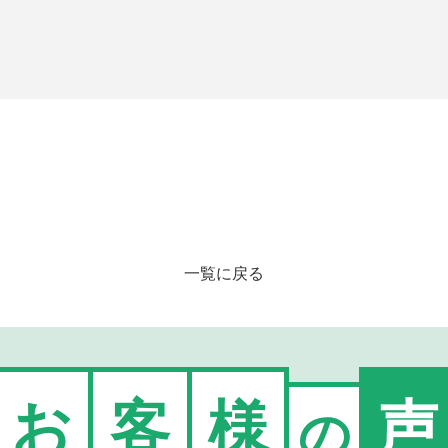
一覧に戻る
お
客
様
声
の