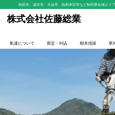
秋田市、湯沢市、大仙市、由利本荘市など秋田県全域エリア
株式会社佐藤総業
私達について
剪定・刈込
樹木伐採
草