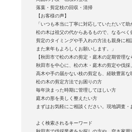
落葉・剪定枝の回収・清掃
【お客様の声】
「いつも本当に丁寧に対応していただいて助
松の木は祖父の代からあるもので、なるべく
剪定のタイミングや手入れの方法も親身に相
また来年もよろしくお願いします。」
【
秋田市
で松の木の剪定・庭木の定期管理な
秋田市
を中心に、松の木・庭木の剪定や伐採
高木や手の届かない枝の剪定も、経験豊富な
松の木の剪定方法でお困りの方
毎年決まった時期に管理してほしい方
庭木の形を美しく整えたい方
まずはお気軽にご相談ください。現地調査・
よく検索されるキーワード
秋田市で伐採業者をお探しの方や、空き家周