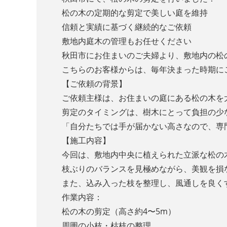
松の木の定期的な剪定で美しい庭を維持
信頼と実績に基づく継続的なご依頼
敷地内庭木の管理もお任せください
秋田市
にお住まいのご夫婦より、敷地内の松
こちらのお客様からは、毎年決まった時期に
【ご依頼の背景】
ご依頼主様は、お住まいの庭にある松の木を
剪定のタイミングは、樹木にとって負担の少
「自分たちでは手が届かない高さなので、専
【施工内容】
今回は、敷地内中央に植えられた立派な松の
枝ぶりのバランスを見極めながら、美観を損
また、込み入った枝を整理し、風通しを良く
作業内容：
松の木の剪定（高さ約4〜5m）
周囲の小枝・枯枝の整理