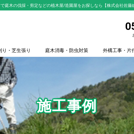
で庭木の伐採・剪定などの植木屋/造園屋をお探しなら【株式会社佐藤
0
刈り・芝生張り
庭木消毒・防虫対策
外構工事・片
施工事例