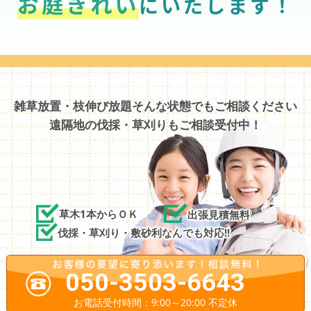
お庭きれい
にいたします！
雑草放置・枝伸び放題そんな状態でもご相談ください
遠隔地の伐採・草刈りもご相談受付中！
草木1本からＯＫ
出張見積無料
伐採・草刈り・敷砂利なんでも対応!!
050-3503-6643
お電話受付時間：9:00～20:00 不定休