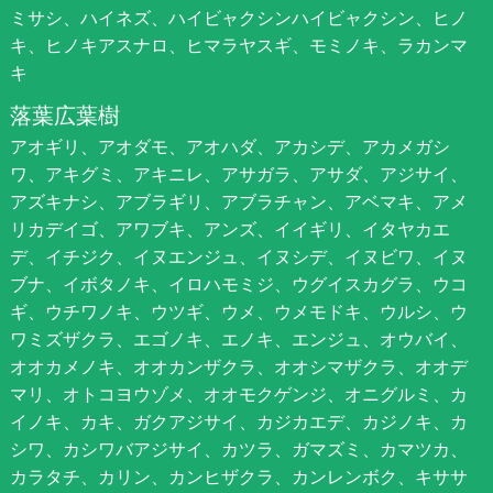
ミサシ、ハイネズ、ハイビャクシンハイビャクシン、ヒノ
キ、ヒノキアスナロ、ヒマラヤスギ、モミノキ、ラカンマ
キ
落葉広葉樹
アオギリ、アオダモ、アオハダ、アカシデ、アカメガシ
ワ、アキグミ、アキニレ、アサガラ、アサダ、アジサイ、
アズキナシ、アブラギリ、アブラチャン、アベマキ、アメ
リカデイゴ、アワブキ、アンズ、イイギリ、イタヤカエ
デ、イチジク、イヌエンジュ、イヌシデ、イヌビワ、イヌ
ブナ、イボタノキ、イロハモミジ、ウグイスカグラ、ウコ
ギ、ウチワノキ、ウツギ、ウメ、ウメモドキ、ウルシ、ウ
ワミズザクラ、エゴノキ、エノキ、エンジュ、オウバイ、
オオカメノキ、オオカンザクラ、オオシマザクラ、オオデ
マリ、オトコヨウゾメ、オオモクゲンジ、オニグルミ、カ
イノキ、カキ、ガクアジサイ、カジカエデ、カジノキ、カ
シワ、カシワバアジサイ、カツラ、ガマズミ、カマツカ、
カラタチ、カリン、カンヒザクラ、カンレンボク、キササ