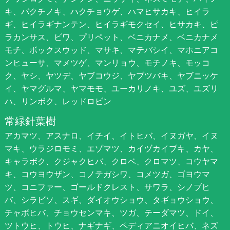
キ、バクチノキ、ハクチョウゲ、ハマヒサカキ、ヒイラ
ギ、ヒイラギナンテン、ヒイラギモクセイ、ヒサカキ、ピ
ラカンサス、ビワ、プリペット、ベニカナメ、ベニカナメ
モチ、ボックスウッド、マサキ、マテバシイ、マホニアコ
ンヒューサ、マメツゲ、マンリョウ、モチノキ、モッコ
ク、ヤシ、ヤツデ、ヤブコウジ、ヤブツバキ、ヤブニッケ
イ、ヤマグルマ、ヤマモモ、ユーカリノキ、ユズ、ユズリ
ハ、リンボク、レッドロビン
常緑針葉樹
アカマツ、アスナロ、イチイ、イトヒバ、イヌガヤ、イヌ
マキ、ウラジロモミ、エゾマツ、カイヅカイブキ、カヤ、
キャラボク、クジャクヒバ、クロベ、クロマツ、コウヤマ
キ、コウヨウザン、コノテガシワ、コメツガ、ゴヨウマ
ツ、コニファー、ゴールドクレスト、サワラ、シノブヒ
バ、シラビソ、スギ、ダイオウショウ、タギョウショウ、
チャボヒバ、チョウセンマキ、ツガ、テーダマツ、ドイ、
ツトウヒ、トウヒ、ナギナギ、ペディアニオイヒバ、ネズ