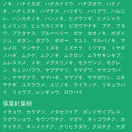
ノキ、ハナイカダ、ハナカイドウ、ハナズオウ、ハナノ
キ、ハナミズキ、ハマナス、ハリギリ、ハリグワ、ハルニ
レ、ハンカチノキ、ハンノキ、ヒメウツギ、ヒメシャラ、
ヒメリンゴ、ヒュウガミズキ、ビヨウヤナギ、ブナ、フヨ
ウ、プラタナス、ブルーベリー、ボケ、ホオノキ、ボダイ
ジュ、ボタン、ポプラ、ポポー、マユミ、マルバノキ、マ
ルメロ、マンサク、ミズキ、ミズナラ、ミツマタ、ミヤギ
ノハギ、ムクゲ、ムクノキ、ムクロジ、ムラサキシキブ、
ムレスズメ、メギ、メグスリノキ、モクゲンジ、モクレ
ン、モミジバフウ、ヤブデマリ、ヤマグワ、ヤマコウバ
シ、ヤマザクラ、ヤマハギ、ヤマブキ、ヤマボウシ、ユキ
ヤナギ、ユスラウメ、ユリノキ、ライラック、リキュウバ
イ、リョウブ、レンギョウ、ロウバイ
落葉針葉樹
イチョウ、カラマツ、メタセコイア、ポンドサイプレス、
ラクウショウ、モウソウチク、マダケ、キッコウチク、ホ
テイチク、キンメイチク、ナリヒラダケ、クロチク、ヤダ