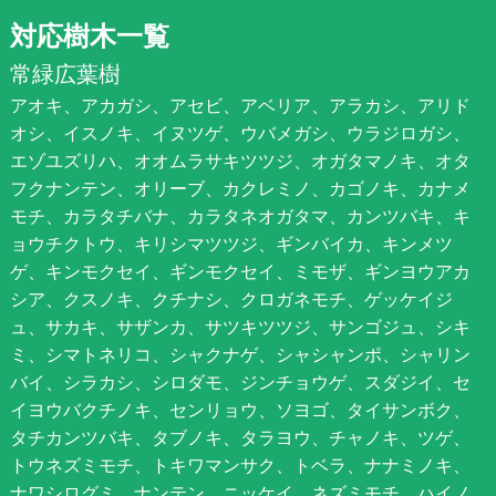
対応樹木一覧
常緑広葉樹
アオキ、アカガシ、アセビ、アベリア、アラカシ、アリド
オシ、イスノキ、イヌツゲ、ウバメガシ、ウラジロガシ、
エゾユズリハ、オオムラサキツツジ、オガタマノキ、オタ
フクナンテン、オリーブ、カクレミノ、カゴノキ、カナメ
モチ、カラタチバナ、カラタネオガタマ、カンツバキ、キ
ョウチクトウ、キリシマツツジ、ギンバイカ、キンメツ
ゲ、キンモクセイ、ギンモクセイ、ミモザ、ギンヨウアカ
シア、クスノキ、クチナシ、クロガネモチ、ゲッケイジ
ュ、サカキ、サザンカ、サツキツツジ、サンゴジュ、シキ
ミ、シマトネリコ、シャクナゲ、シャシャンポ、シャリン
バイ、シラカシ、シロダモ、ジンチョウゲ、スダジイ、セ
イヨウバクチノキ、センリョウ、ソヨゴ、タイサンボク、
タチカンツバキ、タブノキ、タラヨウ、チャノキ、ツゲ、
トウネズミモチ、トキワマンサク、トベラ、ナナミノキ、
ナワシログミ、ナンテン、ニッケイ、ネズミモチ、ハイノ