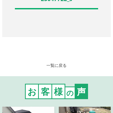
一覧に戻る
お
客
様
声
の