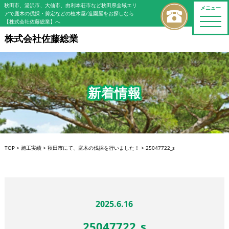
秋田市、湯沢市、大仙市、由利本荘市など秋田県全域エリ
メニュー
アで庭木の伐採・剪定などの植木屋/造園屋をお探しなら
toggle
【株式会社佐藤総業】へ
naviga
株式会社佐藤総業
新着情報
TOP
>
施工実績
>
秋田市にて、庭木の伐採を行いました！
>
25047722_s
2025.6.16
25047722_s