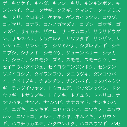
ゲ、キソケイ、キハダ、キブシ、キリ、キンギンボク、キ
ンシバイ、クコ、クサギ、クヌギ、クマシデ、クマノミズ
キ、クリ、クロモジ、ケヤキ、ゲンカイツツジ、コウゾ、
コデマリ、コナラ、コバノガマズミ、コブシ、ゴマギ、ゴ
ンズイ、サイカチ、ザクロ、サトウカエデ、サラサドウダ
ン、サルスベリ、サワグルミ、サワフタギ、サンザシ、サ
ンシュユ、サンショウ、シジミバナ、シダレヤナギ、シデ
コブシ、シナノキ、シモツケ、ジューンベリー、シラカ
バ、シラキ、シロモジ、ズミ、スモモ、スモークツリー、
セイヨウボダイジュ、セイヨウニンジンボク、センダン、
ソメイヨシノ、タイワンフウ、タニウツギ、ダンコウバ
イ、チドリノキ、チャンチン、チンシバイ、ツクバネウツ
ギ、テンダイウヤク、トウカエデ、ドウダンツツジ、ドク
ウツギ、トサミズキ、トチノキ、トチュウ、トネリコ、ナ
ツツバキ、ナツメ、ナツハゼ、ナナカマド、ナンキンハ
ゼ、ニガキ、ニシキギ、ニセアカシア、ニワウメ、ニワウ
ルシ、ニワトコ、ヌルデ、ネジキ、ネムノキ、ノリウツ
ギ、ハウチワカエデ、ハクウンボク、ハコネウツギ、ハゼ