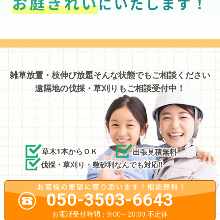
お庭きれい
にいたします！
雑草放置・枝伸び放題そんな状態でもご相談ください
遠隔地の伐採・草刈りもご相談受付中！
草木1本からＯＫ
出張見積無料
伐採・草刈り・敷砂利なんでも対応!!
050-3503-6643
お電話受付時間：9:00～20:00 不定休