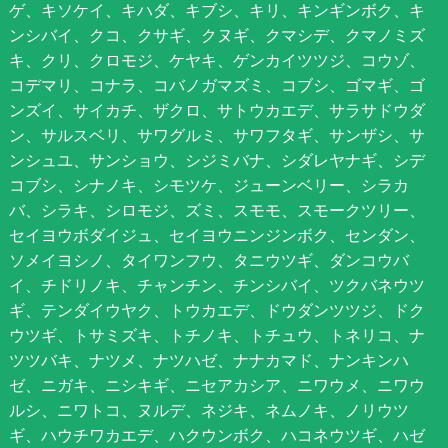
ゲ、キソケイ、キハダ、キブシ、キリ、キンギンボク、キ
ンシバイ、クコ、クサギ、クヌギ、クマシデ、クマノミズ
キ、クリ、クロモジ、ケヤキ、ゲンカイツツジ、コウゾ、
コデマリ、コナラ、コバノガマズミ、コブシ、ゴマギ、ゴ
ンズイ、サイカチ、ザクロ、サトウカエデ、サラサドウダ
ン、サルスベリ、サワグルミ、サワフタギ、サンザシ、サ
ンシュユ、サンショウ、シジミバナ、シダレヤナギ、シデ
コブシ、シナノキ、シモツケ、ジューンベリー、シラカ
バ、シラキ、シロモジ、ズミ、スモモ、スモークツリー、
セイヨウボダイジュ、セイヨウニンジンボク、センダン、
ソメイヨシノ、タイワンフウ、タニウツギ、ダンコウバ
イ、チドリノキ、チャンチン、チンシバイ、ツクバネウツ
ギ、テンダイウヤク、トウカエデ、ドウダンツツジ、ドク
ウツギ、トサミズキ、トチノキ、トチュウ、トネリコ、ナ
ツツバキ、ナツメ、ナツハゼ、ナナカマド、ナンキンハ
ゼ、ニガキ、ニシキギ、ニセアカシア、ニワウメ、ニワウ
ルシ、ニワトコ、ヌルデ、ネジキ、ネムノキ、ノリウツ
ギ、ハウチワカエデ、ハクウンボク、ハコネウツギ、ハゼ