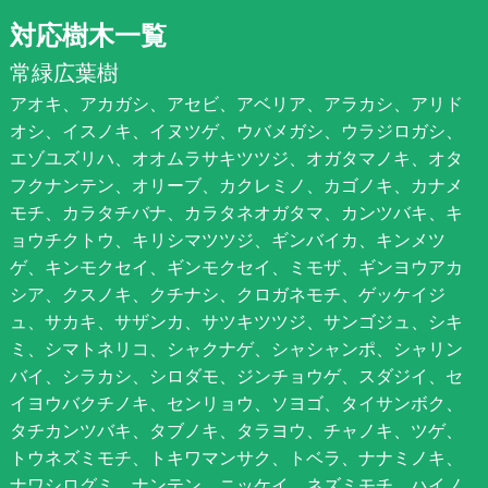
対応樹木一覧
常緑広葉樹
アオキ、アカガシ、アセビ、アベリア、アラカシ、アリド
オシ、イスノキ、イヌツゲ、ウバメガシ、ウラジロガシ、
エゾユズリハ、オオムラサキツツジ、オガタマノキ、オタ
フクナンテン、オリーブ、カクレミノ、カゴノキ、カナメ
モチ、カラタチバナ、カラタネオガタマ、カンツバキ、キ
ョウチクトウ、キリシマツツジ、ギンバイカ、キンメツ
ゲ、キンモクセイ、ギンモクセイ、ミモザ、ギンヨウアカ
シア、クスノキ、クチナシ、クロガネモチ、ゲッケイジ
ュ、サカキ、サザンカ、サツキツツジ、サンゴジュ、シキ
ミ、シマトネリコ、シャクナゲ、シャシャンポ、シャリン
バイ、シラカシ、シロダモ、ジンチョウゲ、スダジイ、セ
イヨウバクチノキ、センリョウ、ソヨゴ、タイサンボク、
タチカンツバキ、タブノキ、タラヨウ、チャノキ、ツゲ、
トウネズミモチ、トキワマンサク、トベラ、ナナミノキ、
ナワシログミ、ナンテン、ニッケイ、ネズミモチ、ハイノ