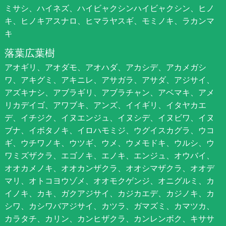
ミサシ、ハイネズ、ハイビャクシンハイビャクシン、ヒノ
キ、ヒノキアスナロ、ヒマラヤスギ、モミノキ、ラカンマ
キ
落葉広葉樹
アオギリ、アオダモ、アオハダ、アカシデ、アカメガシ
ワ、アキグミ、アキニレ、アサガラ、アサダ、アジサイ、
アズキナシ、アブラギリ、アブラチャン、アベマキ、アメ
リカデイゴ、アワブキ、アンズ、イイギリ、イタヤカエ
デ、イチジク、イヌエンジュ、イヌシデ、イヌビワ、イヌ
ブナ、イボタノキ、イロハモミジ、ウグイスカグラ、ウコ
ギ、ウチワノキ、ウツギ、ウメ、ウメモドキ、ウルシ、ウ
ワミズザクラ、エゴノキ、エノキ、エンジュ、オウバイ、
オオカメノキ、オオカンザクラ、オオシマザクラ、オオデ
マリ、オトコヨウゾメ、オオモクゲンジ、オニグルミ、カ
イノキ、カキ、ガクアジサイ、カジカエデ、カジノキ、カ
シワ、カシワバアジサイ、カツラ、ガマズミ、カマツカ、
カラタチ、カリン、カンヒザクラ、カンレンボク、キササ