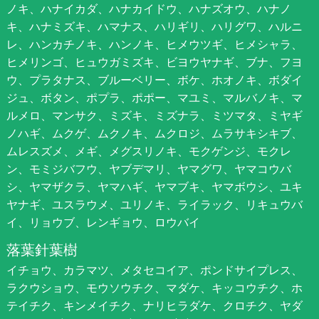
ノキ、ハナイカダ、ハナカイドウ、ハナズオウ、ハナノ
キ、ハナミズキ、ハマナス、ハリギリ、ハリグワ、ハルニ
レ、ハンカチノキ、ハンノキ、ヒメウツギ、ヒメシャラ、
ヒメリンゴ、ヒュウガミズキ、ビヨウヤナギ、ブナ、フヨ
ウ、プラタナス、ブルーベリー、ボケ、ホオノキ、ボダイ
ジュ、ボタン、ポプラ、ポポー、マユミ、マルバノキ、マ
ルメロ、マンサク、ミズキ、ミズナラ、ミツマタ、ミヤギ
ノハギ、ムクゲ、ムクノキ、ムクロジ、ムラサキシキブ、
ムレスズメ、メギ、メグスリノキ、モクゲンジ、モクレ
ン、モミジバフウ、ヤブデマリ、ヤマグワ、ヤマコウバ
シ、ヤマザクラ、ヤマハギ、ヤマブキ、ヤマボウシ、ユキ
ヤナギ、ユスラウメ、ユリノキ、ライラック、リキュウバ
イ、リョウブ、レンギョウ、ロウバイ
落葉針葉樹
イチョウ、カラマツ、メタセコイア、ポンドサイプレス、
ラクウショウ、モウソウチク、マダケ、キッコウチク、ホ
テイチク、キンメイチク、ナリヒラダケ、クロチク、ヤダ