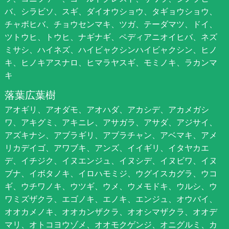
バ、シラビソ、スギ、ダイオウショウ、タギョウショウ、
チャボヒバ、チョウセンマキ、ツガ、テーダマツ、ドイ、
ツトウヒ、トウヒ、ナギナギ、ペディアニオイヒバ、ネズ
ミサシ、ハイネズ、ハイビャクシンハイビャクシン、ヒノ
キ、ヒノキアスナロ、ヒマラヤスギ、モミノキ、ラカンマ
キ
落葉広葉樹
アオギリ、アオダモ、アオハダ、アカシデ、アカメガシ
ワ、アキグミ、アキニレ、アサガラ、アサダ、アジサイ、
アズキナシ、アブラギリ、アブラチャン、アベマキ、アメ
リカデイゴ、アワブキ、アンズ、イイギリ、イタヤカエ
デ、イチジク、イヌエンジュ、イヌシデ、イヌビワ、イヌ
ブナ、イボタノキ、イロハモミジ、ウグイスカグラ、ウコ
ギ、ウチワノキ、ウツギ、ウメ、ウメモドキ、ウルシ、ウ
ワミズザクラ、エゴノキ、エノキ、エンジュ、オウバイ、
オオカメノキ、オオカンザクラ、オオシマザクラ、オオデ
マリ、オトコヨウゾメ、オオモクゲンジ、オニグルミ、カ