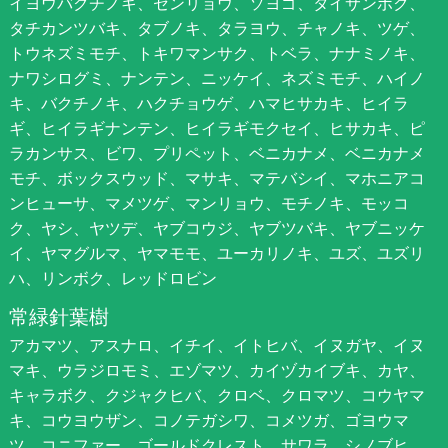
イヨウバクチノキ、センリョウ、ソヨゴ、タイサンボク、
タチカンツバキ、タブノキ、タラヨウ、チャノキ、ツゲ、
トウネズミモチ、トキワマンサク、トベラ、ナナミノキ、
ナワシログミ、ナンテン、ニッケイ、ネズミモチ、ハイノ
キ、バクチノキ、ハクチョウゲ、ハマヒサカキ、ヒイラ
ギ、ヒイラギナンテン、ヒイラギモクセイ、ヒサカキ、ピ
ラカンサス、ビワ、プリペット、ベニカナメ、ベニカナメ
モチ、ボックスウッド、マサキ、マテバシイ、マホニアコ
ンヒューサ、マメツゲ、マンリョウ、モチノキ、モッコ
ク、ヤシ、ヤツデ、ヤブコウジ、ヤブツバキ、ヤブニッケ
イ、ヤマグルマ、ヤマモモ、ユーカリノキ、ユズ、ユズリ
ハ、リンボク、レッドロビン
常緑針葉樹
アカマツ、アスナロ、イチイ、イトヒバ、イヌガヤ、イヌ
マキ、ウラジロモミ、エゾマツ、カイヅカイブキ、カヤ、
キャラボク、クジャクヒバ、クロベ、クロマツ、コウヤマ
キ、コウヨウザン、コノテガシワ、コメツガ、ゴヨウマ
ツ、コニファー、ゴールドクレスト、サワラ、シノブヒ