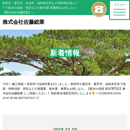
秋田市、湯沢市、大仙市、由利本荘市など秋田県全域エリ
メニュー
アで庭木の伐採・剪定などの植木屋/造園屋をお探しなら
toggle
【株式会社佐藤総業】へ
naviga
株式会社佐藤総業
新着情報
TOP
>
施工実績
>
秋田市で伐採作業を行いました。秋田市や湯沢市、横手市、由利本荘市で伐
採・特殊伐採・剪定などの造園屋、植木屋、林業をお探しなら、【庭木の伐採 剪定専門店】株
式会社佐藤総業 にご依頼ください
秋田県全域対応対応いたします
>
CCD868F6-D334-
4747-B198-DEF7E876C11C
2018.11.19