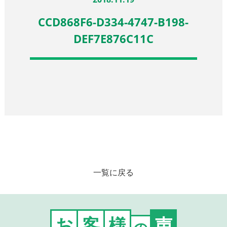
CCD868F6-D334-4747-B198-
DEF7E876C11C
一覧に戻る
お
客
様
声