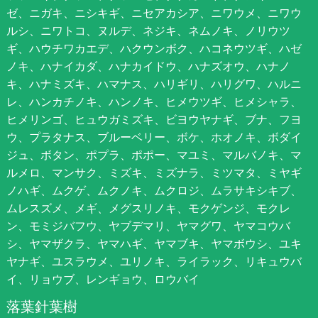
ゼ、ニガキ、ニシキギ、ニセアカシア、ニワウメ、ニワウ
ルシ、ニワトコ、ヌルデ、ネジキ、ネムノキ、ノリウツ
ギ、ハウチワカエデ、ハクウンボク、ハコネウツギ、ハゼ
ノキ、ハナイカダ、ハナカイドウ、ハナズオウ、ハナノ
キ、ハナミズキ、ハマナス、ハリギリ、ハリグワ、ハルニ
レ、ハンカチノキ、ハンノキ、ヒメウツギ、ヒメシャラ、
ヒメリンゴ、ヒュウガミズキ、ビヨウヤナギ、ブナ、フヨ
ウ、プラタナス、ブルーベリー、ボケ、ホオノキ、ボダイ
ジュ、ボタン、ポプラ、ポポー、マユミ、マルバノキ、マ
ルメロ、マンサク、ミズキ、ミズナラ、ミツマタ、ミヤギ
ノハギ、ムクゲ、ムクノキ、ムクロジ、ムラサキシキブ、
ムレスズメ、メギ、メグスリノキ、モクゲンジ、モクレ
ン、モミジバフウ、ヤブデマリ、ヤマグワ、ヤマコウバ
シ、ヤマザクラ、ヤマハギ、ヤマブキ、ヤマボウシ、ユキ
ヤナギ、ユスラウメ、ユリノキ、ライラック、リキュウバ
イ、リョウブ、レンギョウ、ロウバイ
落葉針葉樹