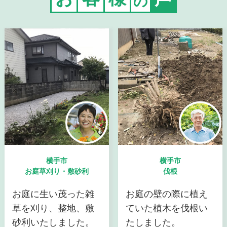
の
横手市
横手市
お庭草刈り・敷砂利
伐根
お庭に生い茂った雑
お庭の壁の際に植え
草を刈り、整地、敷
ていた植木を伐根い
砂利いたしました。
たしました。