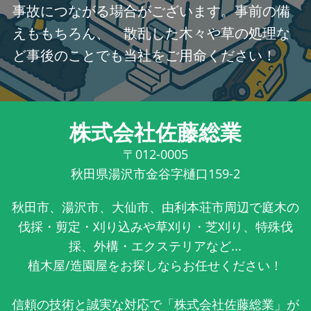
事故につながる場合がございます。事前の備
えももちろん、 散乱した木々や草の処理な
ど事後のことでも当社をご用命ください！
株式会社佐藤総業
〒012-0005
秋田県湯沢市金谷字樋口159-2
秋田市、湯沢市、大仙市、由利本荘市周辺で庭木の
伐採・剪定・刈り込みや草刈り・芝刈り、特殊伐
採、外構・エクステリアなど...
植木屋/造園屋をお探しならお任せください！
信頼の技術と誠実な対応で「株式会社佐藤総業」が