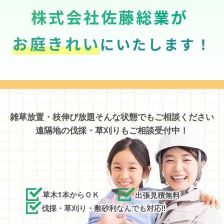
株式会社佐藤総業が
お庭きれい
にいたします！
雑草放置・枝伸び放題そんな状態でもご相談ください
遠隔地の伐採・草刈りもご相談受付中！
草木1本からＯＫ
出張見積無料
伐採・草刈り・敷砂利なんでも対応!!