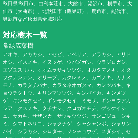
秋田県:秋田市、由利本荘市、大館市、湯沢市、横手市、大
仙市（大曲市）、北秋田市（鷹巣町）、鹿角市、能代市、
男鹿市など秋田県全域対応
対応樹木一覧
常緑広葉樹
アオキ、アカガシ、アセビ、アベリア、アラカシ、アリド
オシ、イスノキ、イヌツゲ、ウバメガシ、ウラジロガシ、
エゾユズリハ、オオムラサキツツジ、オガタマノキ、オタ
フクナンテン、オリーブ、カクレミノ、カゴノキ、カナメ
モチ、カラタチバナ、カラタネオガタマ、カンツバキ、キ
ョウチクトウ、キリシマツツジ、ギンバイカ、キンメツ
ゲ、キンモクセイ、ギンモクセイ、ミモザ、ギンヨウアカ
シア、クスノキ、クチナシ、クロガネモチ、ゲッケイジ
ュ、サカキ、サザンカ、サツキツツジ、サンゴジュ、シキ
ミ、シマトネリコ、シャクナゲ、シャシャンポ、シャリン
バイ、シラカシ、シロダモ、ジンチョウゲ、スダジイ、セ