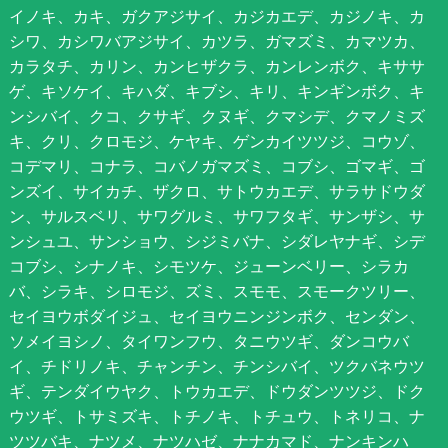
イノキ、カキ、ガクアジサイ、カジカエデ、カジノキ、カ
シワ、カシワバアジサイ、カツラ、ガマズミ、カマツカ、
カラタチ、カリン、カンヒザクラ、カンレンボク、キササ
ゲ、キソケイ、キハダ、キブシ、キリ、キンギンボク、キ
ンシバイ、クコ、クサギ、クヌギ、クマシデ、クマノミズ
キ、クリ、クロモジ、ケヤキ、ゲンカイツツジ、コウゾ、
コデマリ、コナラ、コバノガマズミ、コブシ、ゴマギ、ゴ
ンズイ、サイカチ、ザクロ、サトウカエデ、サラサドウダ
ン、サルスベリ、サワグルミ、サワフタギ、サンザシ、サ
ンシュユ、サンショウ、シジミバナ、シダレヤナギ、シデ
コブシ、シナノキ、シモツケ、ジューンベリー、シラカ
バ、シラキ、シロモジ、ズミ、スモモ、スモークツリー、
セイヨウボダイジュ、セイヨウニンジンボク、センダン、
ソメイヨシノ、タイワンフウ、タニウツギ、ダンコウバ
イ、チドリノキ、チャンチン、チンシバイ、ツクバネウツ
ギ、テンダイウヤク、トウカエデ、ドウダンツツジ、ドク
ウツギ、トサミズキ、トチノキ、トチュウ、トネリコ、ナ
ツツバキ、ナツメ、ナツハゼ、ナナカマド、ナンキンハ