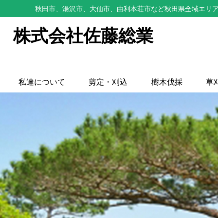
秋田市、湯沢市、大仙市、由利本荘市など秋田県全域エリア
株式会社佐藤総業
私達について
剪定・刈込
樹木伐採
草