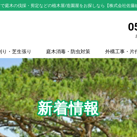
で庭木の伐採・剪定などの植木屋/造園屋をお探しなら【株式会社佐藤
0
刈り・芝生張り
庭木消毒・防虫対策
外構工事・片
新着情報