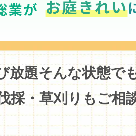
お庭きれい
総業が
び放題そんな状態で
伐採・草刈りもご相