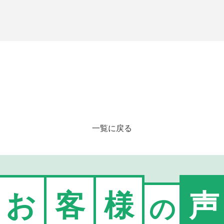
一覧に戻る
お
客
様
声
の