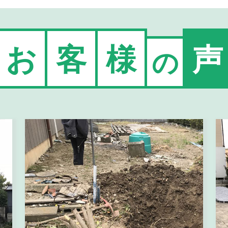
お
客
様
声
の