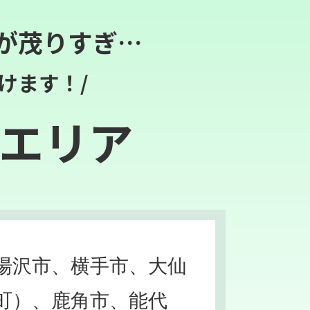
が茂りすぎ…
けます！/
エリア
湯沢市、横手市、大仙
町）、鹿角市、能代