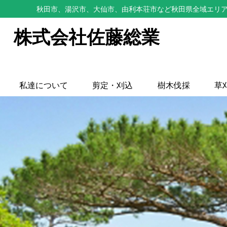
秋田市、湯沢市、大仙市、由利本荘市など秋田県全域エリア
株式会社佐藤総業
私達について
剪定・刈込
樹木伐採
草