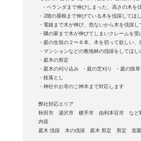
・ベランダまで伸びしまった、高さの木を
・2階の屋根まで伸びている木を伐採してほ
・電線まで木が伸び、危ないから木を伐採
・隣の家まで木が伸びてしまいクレームを
・庭の生垣の２〜６本、木を切って欲しい
・マンションなどの敷地林の伐採をしてほし
・庭木の剪定
・庭木の刈り込み ・庭の芝刈り ・庭の除草
・枝落とし
・神社やお寺のご神木まで対応します
弊社対応エリア
秋田市 湯沢市 横手市 由利本荘市 など
内容
庭木 伐採 木の伐採 庭木 剪定 剪定 