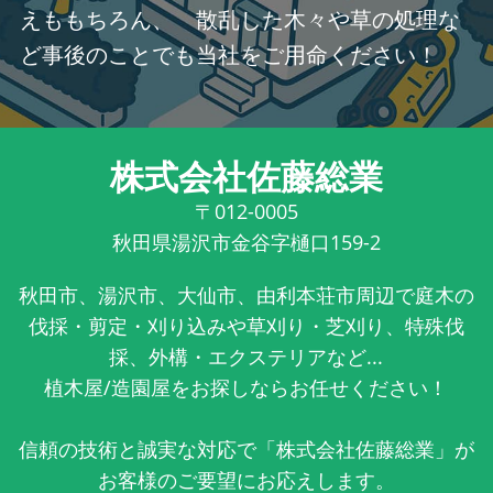
えももちろん、 散乱した木々や草の処理な
ど事後のことでも当社をご用命ください！
株式会社佐藤総業
〒012-0005
秋田県湯沢市金谷字樋口159-2
秋田市、湯沢市、大仙市、由利本荘市周辺で庭木の
伐採・剪定・刈り込みや草刈り・芝刈り、特殊伐
採、外構・エクステリアなど...
植木屋/造園屋をお探しならお任せください！
信頼の技術と誠実な対応で「株式会社佐藤総業」が
お客様のご要望にお応えします。