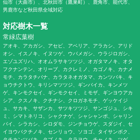
仙市（大曲市）、北秋田市（鷹巣町）、鹿角市、能代市、
男鹿市など秋田県全域対応
対応樹木一覧
常緑広葉樹
アオキ、アカガシ、アセビ、アベリア、アラカシ、アリド
オシ、イスノキ、イヌツゲ、ウバメガシ、ウラジロガシ、
エゾユズリハ、オオムラサキツツジ、オガタマノキ、オタ
フクナンテン、オリーブ、カクレミノ、カゴノキ、カナメ
モチ、カラタチバナ、カラタネオガタマ、カンツバキ、キ
ョウチクトウ、キリシマツツジ、ギンバイカ、キンメツ
ゲ、キンモクセイ、ギンモクセイ、ミモザ、ギンヨウアカ
シア、クスノキ、クチナシ、クロガネモチ、ゲッケイジ
ュ、サカキ、サザンカ、サツキツツジ、サンゴジュ、シキ
ミ、シマトネリコ、シャクナゲ、シャシャンポ、シャリン
バイ、シラカシ、シロダモ、ジンチョウゲ、スダジイ、セ
イヨウバクチノキ、センリョウ、ソヨゴ、タイサンボク、
タチカンツバキ、タブノキ、タラヨウ、チャノキ、ツゲ、