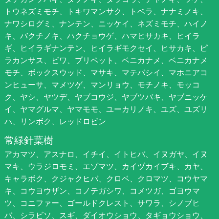
トウネズミモチ、トキワマンサク、トベラ、ナナミノキ、
ナワシログミ、ナンテン、ニッケイ、ネズミモチ、ハイノ
キ、バクチノキ、ハクチョウゲ、ハマヒサカキ、ヒイラ
ギ、ヒイラギナンテン、ヒイラギモクセイ、ヒサカキ、ピ
ラカンサス、ビワ、プリペット、ベニカナメ、ベニカナメ
モチ、ボックスウッド、マサキ、マテバシイ、マホニアコ
ンヒューサ、マメツゲ、マンリョウ、モチノキ、モッコ
ク、ヤシ、ヤツデ、ヤブコウジ、ヤブツバキ、ヤブニッケ
イ、ヤマグルマ、ヤマモモ、ユーカリノキ、ユズ、ユズリ
ハ、リンボク、レッドロビン
常緑針葉樹
アカマツ、アスナロ、イチイ、イトヒバ、イヌガヤ、イヌ
マキ、ウラジロモミ、エゾマツ、カイヅカイブキ、カヤ、
キャラボク、クジャクヒバ、クロベ、クロマツ、コウヤマ
キ、コウヨウザン、コノテガシワ、コメツガ、ゴヨウマ
ツ、コニファー、ゴールドクレスト、サワラ、シノブヒ
バ、シラビソ、スギ、ダイオウショウ、タギョウショウ、