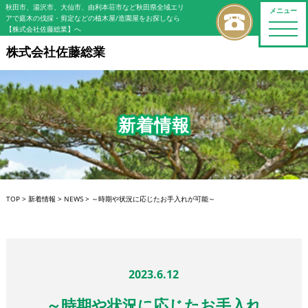
秋田市、湯沢市、大仙市、由利本荘市など秋田県全域エリ
メニュー
アで庭木の伐採・剪定などの植木屋/造園屋をお探しなら
toggle
【株式会社佐藤総業】へ
naviga
株式会社佐藤総業
新着情報
TOP
>
新着情報
>
NEWS
>
～時期や状況に応じたお手入れが可能～
2023.6.12
～時期や状況に応じたお手入れ