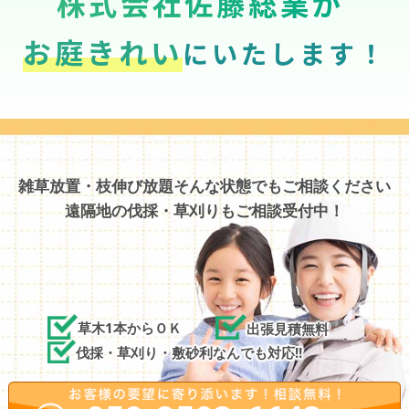
株式会社佐藤総業が
お庭きれい
にいたします！
雑草放置・枝伸び放題そんな状態でもご相談ください
遠隔地の伐採・草刈りもご相談受付中！
草木1本からＯＫ
出張見積無料
伐採・草刈り・敷砂利なんでも対応!!