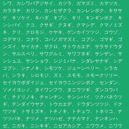
シワ、カシワバアジサイ、カツラ、ガマズミ、カマツカ、
カラタチ、カリン、カンヒザクラ、カンレンボク、キササ
ゲ、キソケイ、キハダ、キブシ、キリ、キンギンボク、キ
ンシバイ、クコ、クサギ、クヌギ、クマシデ、クマノミズ
キ、クリ、クロモジ、ケヤキ、ゲンカイツツジ、コウゾ、
コデマリ、コナラ、コバノガマズミ、コブシ、ゴマギ、ゴ
ンズイ、サイカチ、ザクロ、サトウカエデ、サラサドウダ
ン、サルスベリ、サワグルミ、サワフタギ、サンザシ、サ
ンシュユ、サンショウ、シジミバナ、シダレヤナギ、シデ
コブシ、シナノキ、シモツケ、ジューンベリー、シラカ
バ、シラキ、シロモジ、ズミ、スモモ、スモークツリー、
セイヨウボダイジュ、セイヨウニンジンボク、センダン、
ソメイヨシノ、タイワンフウ、タニウツギ、ダンコウバ
イ、チドリノキ、チャンチン、チンシバイ、ツクバネウツ
ギ、テンダイウヤク、トウカエデ、ドウダンツツジ、ドク
ウツギ、トサミズキ、トチノキ、トチュウ、トネリコ、ナ
ツツバキ、ナツメ、ナツハゼ、ナナカマド、ナンキンハ
ゼ、ニガキ、ニシキギ、ニセアカシア、ニワウメ、ニワウ