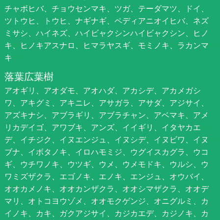
チャボヒバ、チョウセンマキ、ツガ、テーダマツ、ドイ、
ツトウヒ、トウヒ、ナギナギ、ペディアニオイヒバ、ネズ
ミサシ、ハイネズ、ハイビャクシンハイビャクシン、ヒノ
キ、ヒノキアスナロ、ヒマラヤスギ、モミノキ、ラカンマ
キ
落葉広葉樹
アオギリ、アオダモ、アオハダ、アカシデ、アカメガシ
ワ、アキグミ、アキニレ、アサガラ、アサダ、アジサイ、
アズキナシ、アブラギリ、アブラチャン、アベマキ、アメ
リカデイゴ、アワブキ、アンズ、イイギリ、イタヤカエ
デ、イチジク、イヌエンジュ、イヌシデ、イヌビワ、イヌ
ブナ、イボタノキ、イロハモミジ、ウグイスカグラ、ウコ
ギ、ウチワノキ、ウツギ、ウメ、ウメモドキ、ウルシ、ウ
ワミズザクラ、エゴノキ、エノキ、エンジュ、オウバイ、
オオカメノキ、オオカンザクラ、オオシマザクラ、オオデ
マリ、オトコヨウゾメ、オオモクゲンジ、オニグルミ、カ
イノキ、カキ、ガクアジサイ、カジカエデ、カジノキ、カ