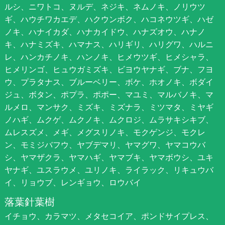
ルシ、ニワトコ、ヌルデ、ネジキ、ネムノキ、ノリウツ
ギ、ハウチワカエデ、ハクウンボク、ハコネウツギ、ハゼ
ノキ、ハナイカダ、ハナカイドウ、ハナズオウ、ハナノ
キ、ハナミズキ、ハマナス、ハリギリ、ハリグワ、ハルニ
レ、ハンカチノキ、ハンノキ、ヒメウツギ、ヒメシャラ、
ヒメリンゴ、ヒュウガミズキ、ビヨウヤナギ、ブナ、フヨ
ウ、プラタナス、ブルーベリー、ボケ、ホオノキ、ボダイ
ジュ、ボタン、ポプラ、ポポー、マユミ、マルバノキ、マ
ルメロ、マンサク、ミズキ、ミズナラ、ミツマタ、ミヤギ
ノハギ、ムクゲ、ムクノキ、ムクロジ、ムラサキシキブ、
ムレスズメ、メギ、メグスリノキ、モクゲンジ、モクレ
ン、モミジバフウ、ヤブデマリ、ヤマグワ、ヤマコウバ
シ、ヤマザクラ、ヤマハギ、ヤマブキ、ヤマボウシ、ユキ
ヤナギ、ユスラウメ、ユリノキ、ライラック、リキュウバ
イ、リョウブ、レンギョウ、ロウバイ
落葉針葉樹
イチョウ、カラマツ、メタセコイア、ポンドサイプレス、