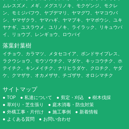
ムレスズメ、メギ、メグスリノキ、モクゲンジ、モクレ
ン、モミジバフウ、ヤブデマリ、ヤマグワ、ヤマコウバ
シ、ヤマザクラ、ヤマハギ、ヤマブキ、ヤマボウシ、ユキ
ヤナギ、ユスラウメ、ユリノキ、ライラック、リキュウバ
イ、リョウブ、レンギョウ、ロウバイ
落葉針葉樹
イチョウ、カラマツ、メタセコイア、ポンドサイプレス、
ラクウショウ、モウソウチク、マダケ、キッコウチク、ホ
テイチク、キンメイチク、ナリヒラダケ、クロチク、ヤダ
ケ、クマザサ、オカメザサ、チゴザサ、オロシマチク
サイトマップ
TOP
私達について
剪定・刈込
樹木伐採
草刈り・芝生張り
庭木消毒・防虫対策
外構工事・片付け
施工事例
新着情報
よくある質問
お問い合わせ