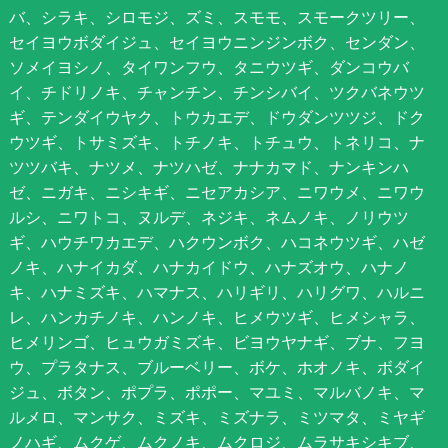
バ、シラキ、シロモジ、ズミ、スモモ、スモークツリー、
セイヨウボダイジュ、セイヨウニンジンボク、センダン、
ソメイヨシノ、タイワンフウ、タニウツギ、ダンコウバ
イ、チドリノキ、チャンチン、チンシバイ、ツクバネウツ
ギ、テンダイウヤク、トウカエデ、ドウダンツツジ、ドク
ウツギ、トサミズキ、トチノキ、トチュウ、トネリコ、ナ
ツツバキ、ナツメ、ナツハゼ、ナナカマド、ナンキンハ
ゼ、ニガキ、ニシキギ、ニセアカシア、ニワウメ、ニワウ
ルシ、ニワトコ、ヌルデ、ネジキ、ネムノキ、ノリウツ
ギ、ハウチワカエデ、ハクウンボク、ハコネウツギ、ハゼ
ノキ、ハナイカダ、ハナカイドウ、ハナズオウ、ハナノ
キ、ハナミズキ、ハマナス、ハリギリ、ハリグワ、ハルニ
レ、ハンカチノキ、ハンノキ、ヒメウツギ、ヒメシャラ、
ヒメリンゴ、ヒュウガミズキ、ビヨウヤナギ、ブナ、フヨ
ウ、プラタナス、ブルーベリー、ボケ、ホオノキ、ボダイ
ジュ、ボタン、ポプラ、ポポー、マユミ、マルバノキ、マ
ルメロ、マンサク、ミズキ、ミズナラ、ミツマタ、ミヤギ
ノハギ、ムクゲ、ムクノキ、ムクロジ、ムラサキシキブ、