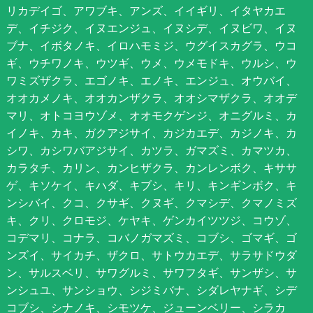
リカデイゴ、アワブキ、アンズ、イイギリ、イタヤカエ
デ、イチジク、イヌエンジュ、イヌシデ、イヌビワ、イヌ
ブナ、イボタノキ、イロハモミジ、ウグイスカグラ、ウコ
ギ、ウチワノキ、ウツギ、ウメ、ウメモドキ、ウルシ、ウ
ワミズザクラ、エゴノキ、エノキ、エンジュ、オウバイ、
オオカメノキ、オオカンザクラ、オオシマザクラ、オオデ
マリ、オトコヨウゾメ、オオモクゲンジ、オニグルミ、カ
イノキ、カキ、ガクアジサイ、カジカエデ、カジノキ、カ
シワ、カシワバアジサイ、カツラ、ガマズミ、カマツカ、
カラタチ、カリン、カンヒザクラ、カンレンボク、キササ
ゲ、キソケイ、キハダ、キブシ、キリ、キンギンボク、キ
ンシバイ、クコ、クサギ、クヌギ、クマシデ、クマノミズ
キ、クリ、クロモジ、ケヤキ、ゲンカイツツジ、コウゾ、
コデマリ、コナラ、コバノガマズミ、コブシ、ゴマギ、ゴ
ンズイ、サイカチ、ザクロ、サトウカエデ、サラサドウダ
ン、サルスベリ、サワグルミ、サワフタギ、サンザシ、サ
ンシュユ、サンショウ、シジミバナ、シダレヤナギ、シデ
コブシ、シナノキ、シモツケ、ジューンベリー、シラカ