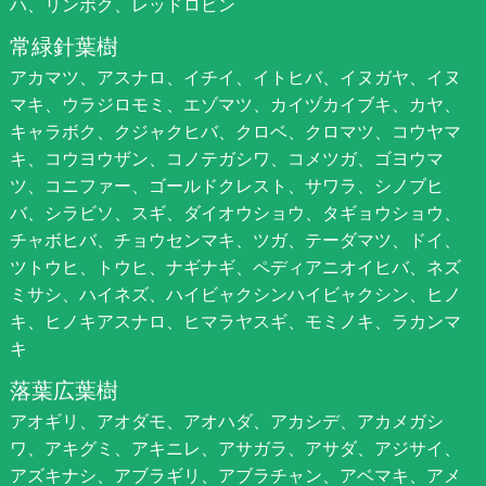
ハ、リンボク、レッドロビン
常緑針葉樹
アカマツ、アスナロ、イチイ、イトヒバ、イヌガヤ、イヌ
マキ、ウラジロモミ、エゾマツ、カイヅカイブキ、カヤ、
キャラボク、クジャクヒバ、クロベ、クロマツ、コウヤマ
キ、コウヨウザン、コノテガシワ、コメツガ、ゴヨウマ
ツ、コニファー、ゴールドクレスト、サワラ、シノブヒ
バ、シラビソ、スギ、ダイオウショウ、タギョウショウ、
チャボヒバ、チョウセンマキ、ツガ、テーダマツ、ドイ、
ツトウヒ、トウヒ、ナギナギ、ペディアニオイヒバ、ネズ
ミサシ、ハイネズ、ハイビャクシンハイビャクシン、ヒノ
キ、ヒノキアスナロ、ヒマラヤスギ、モミノキ、ラカンマ
キ
落葉広葉樹
アオギリ、アオダモ、アオハダ、アカシデ、アカメガシ
ワ、アキグミ、アキニレ、アサガラ、アサダ、アジサイ、
アズキナシ、アブラギリ、アブラチャン、アベマキ、アメ