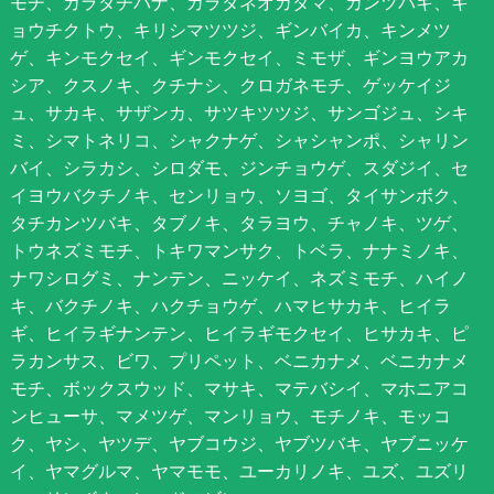
モチ、カラタチバナ、カラタネオガタマ、カンツバキ、キ
ョウチクトウ、キリシマツツジ、ギンバイカ、キンメツ
ゲ、キンモクセイ、ギンモクセイ、ミモザ、ギンヨウアカ
シア、クスノキ、クチナシ、クロガネモチ、ゲッケイジ
ュ、サカキ、サザンカ、サツキツツジ、サンゴジュ、シキ
ミ、シマトネリコ、シャクナゲ、シャシャンポ、シャリン
バイ、シラカシ、シロダモ、ジンチョウゲ、スダジイ、セ
イヨウバクチノキ、センリョウ、ソヨゴ、タイサンボク、
タチカンツバキ、タブノキ、タラヨウ、チャノキ、ツゲ、
トウネズミモチ、トキワマンサク、トベラ、ナナミノキ、
ナワシログミ、ナンテン、ニッケイ、ネズミモチ、ハイノ
キ、バクチノキ、ハクチョウゲ、ハマヒサカキ、ヒイラ
ギ、ヒイラギナンテン、ヒイラギモクセイ、ヒサカキ、ピ
ラカンサス、ビワ、プリペット、ベニカナメ、ベニカナメ
モチ、ボックスウッド、マサキ、マテバシイ、マホニアコ
ンヒューサ、マメツゲ、マンリョウ、モチノキ、モッコ
ク、ヤシ、ヤツデ、ヤブコウジ、ヤブツバキ、ヤブニッケ
イ、ヤマグルマ、ヤマモモ、ユーカリノキ、ユズ、ユズリ