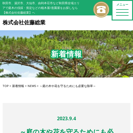
秋田市、湯沢市、大仙市、由利本荘市など秋田県全域エリ
メニュー
アで庭木の伐採・剪定などの植木屋/造園屋をお探しなら
toggle
【株式会社佐藤総業】へ
naviga
株式会社佐藤総業
新着情報
TOP
>
新着情報
>
NEWS
>
～庭の木や花を守るためにも必要な除草～
2023.9.4
～庭の木や花を守るためにも必