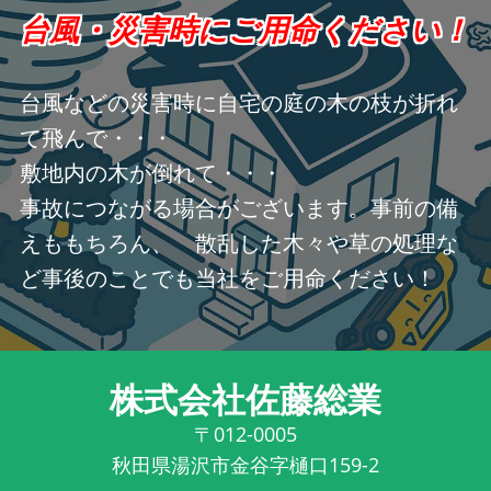
台風・災害時にご用命ください！
台風などの災害時に自宅の庭の木の枝が折れ
て飛んで・・・
敷地内の木が倒れて・・・
事故につながる場合がございます。事前の備
えももちろん、 散乱した木々や草の処理な
ど事後のことでも当社をご用命ください！
株式会社佐藤総業
〒012-0005
秋田県湯沢市金谷字樋口159-2