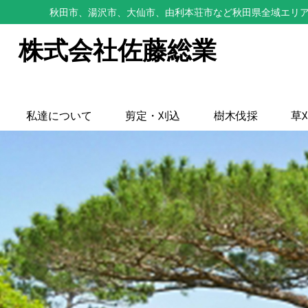
秋田市、湯沢市、大仙市、由利本荘市など秋田県全域エリア
株式会社佐藤総業
私達について
剪定・刈込
樹木伐採
草