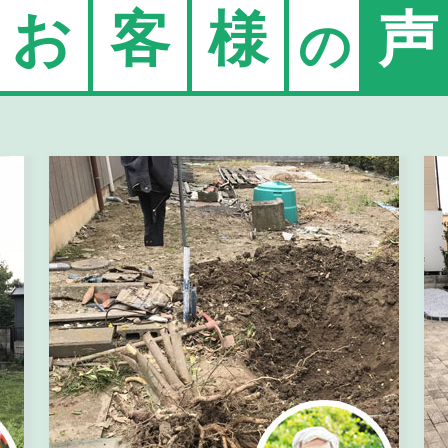
お
客
様
声
の