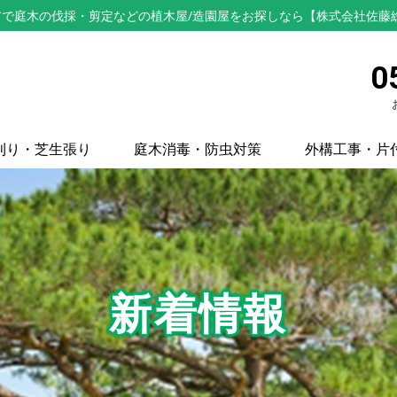
で庭木の伐採・剪定などの植木屋/造園屋をお探しなら【株式会社佐藤
0
刈り・芝生張り
庭木消毒・防虫対策
外構工事・片
新着情報