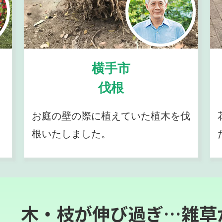
横手市
伐根
お庭の壁の際に植えていた植木を伐
根いたしました。
木・枝が伸び過ぎ…雑草