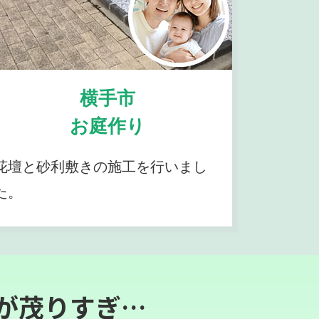
横手市
お庭作り
花壇と砂利敷きの施工を行いまし
た。
が茂りすぎ…