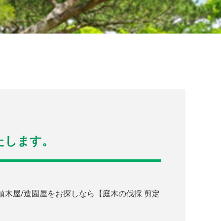
たします。
木屋/造園屋をお探しなら【庭木の伐採 剪定