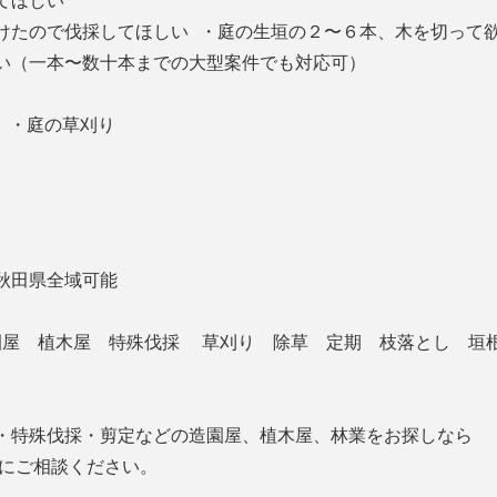
してほしい
けたので伐採してほしい ・庭の生垣の２〜６本、木を切って
い（一本〜数十本までの大型案件でも対応可）
 ・庭の草刈り
秋田県全域可能
造園屋 植木屋 特殊伐採 草刈り 除草 定期 枝落とし 垣
・特殊伐採・剪定などの造園屋、植木屋、林業をお探しなら
業にご相談ください。