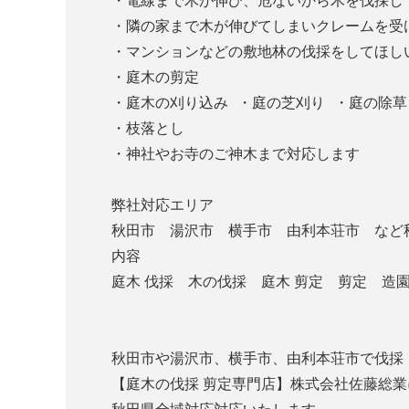
・電線まで木が伸び、危ないから木を伐採
・隣の家まで木が伸びてしまいクレームを受
・マンションなどの敷地林の伐採をしてほし
・庭木の剪定
・庭木の刈り込み ・庭の芝刈り ・庭の除草
・枝落とし
・神社やお寺のご神木まで対応します
弊社対応エリア
秋田市 湯沢市 横手市 由利本荘市 など
内容
庭木 伐採 木の伐採 庭木 剪定 剪定 
秋田市や湯沢市、横手市、由利本荘市で伐採
【庭木の伐採 剪定専門店】株式会社佐藤総