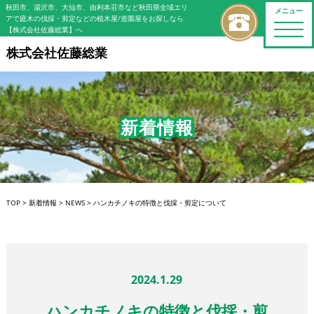
秋田市、湯沢市、大仙市、由利本荘市など秋田県全域エリ
メニュー
アで庭木の伐採・剪定などの植木屋/造園屋をお探しなら
toggle
【株式会社佐藤総業】へ
naviga
株式会社佐藤総業
新着情報
TOP
>
新着情報
>
NEWS
>
ハンカチノキの特徴と伐採・剪定について
2024.1.29
ハンカチノキの特徴と伐採・剪