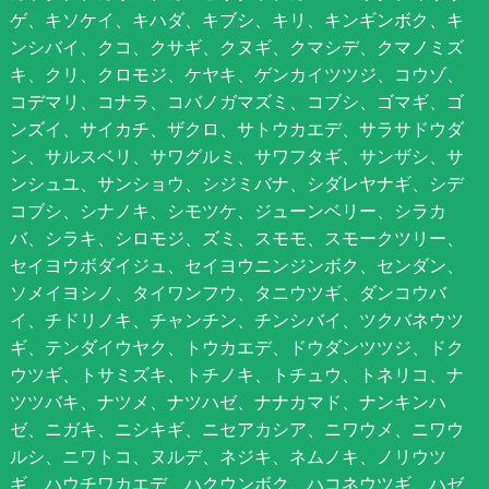
ゲ、キソケイ、キハダ、キブシ、キリ、キンギンボク、キ
ンシバイ、クコ、クサギ、クヌギ、クマシデ、クマノミズ
キ、クリ、クロモジ、ケヤキ、ゲンカイツツジ、コウゾ、
コデマリ、コナラ、コバノガマズミ、コブシ、ゴマギ、ゴ
ンズイ、サイカチ、ザクロ、サトウカエデ、サラサドウダ
ン、サルスベリ、サワグルミ、サワフタギ、サンザシ、サ
ンシュユ、サンショウ、シジミバナ、シダレヤナギ、シデ
コブシ、シナノキ、シモツケ、ジューンベリー、シラカ
バ、シラキ、シロモジ、ズミ、スモモ、スモークツリー、
セイヨウボダイジュ、セイヨウニンジンボク、センダン、
ソメイヨシノ、タイワンフウ、タニウツギ、ダンコウバ
イ、チドリノキ、チャンチン、チンシバイ、ツクバネウツ
ギ、テンダイウヤク、トウカエデ、ドウダンツツジ、ドク
ウツギ、トサミズキ、トチノキ、トチュウ、トネリコ、ナ
ツツバキ、ナツメ、ナツハゼ、ナナカマド、ナンキンハ
ゼ、ニガキ、ニシキギ、ニセアカシア、ニワウメ、ニワウ
ルシ、ニワトコ、ヌルデ、ネジキ、ネムノキ、ノリウツ
ギ、ハウチワカエデ、ハクウンボク、ハコネウツギ、ハゼ