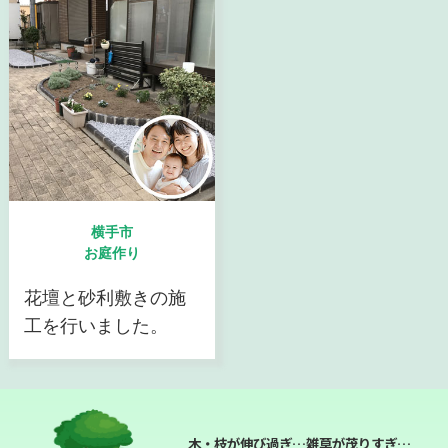
横手市
お庭作り
花壇と砂利敷きの施
工を行いました。
木・枝が伸び過ぎ…雑草が茂りすぎ…