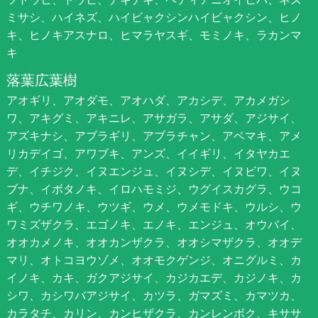
ミサシ、ハイネズ、ハイビャクシンハイビャクシン、ヒノ
キ、ヒノキアスナロ、ヒマラヤスギ、モミノキ、ラカンマ
キ
落葉広葉樹
アオギリ、アオダモ、アオハダ、アカシデ、アカメガシ
ワ、アキグミ、アキニレ、アサガラ、アサダ、アジサイ、
アズキナシ、アブラギリ、アブラチャン、アベマキ、アメ
リカデイゴ、アワブキ、アンズ、イイギリ、イタヤカエ
デ、イチジク、イヌエンジュ、イヌシデ、イヌビワ、イヌ
ブナ、イボタノキ、イロハモミジ、ウグイスカグラ、ウコ
ギ、ウチワノキ、ウツギ、ウメ、ウメモドキ、ウルシ、ウ
ワミズザクラ、エゴノキ、エノキ、エンジュ、オウバイ、
オオカメノキ、オオカンザクラ、オオシマザクラ、オオデ
マリ、オトコヨウゾメ、オオモクゲンジ、オニグルミ、カ
イノキ、カキ、ガクアジサイ、カジカエデ、カジノキ、カ
シワ、カシワバアジサイ、カツラ、ガマズミ、カマツカ、
カラタチ、カリン、カンヒザクラ、カンレンボク、キササ