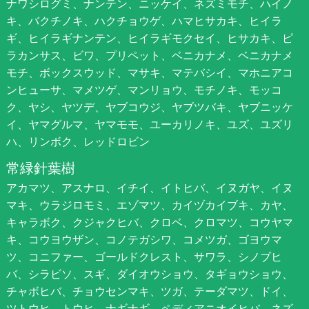
ナワシログミ、ナンテン、ニッケイ、ネズミモチ、ハイノ
キ、バクチノキ、ハクチョウゲ、ハマヒサカキ、ヒイラ
ギ、ヒイラギナンテン、ヒイラギモクセイ、ヒサカキ、ピ
ラカンサス、ビワ、プリペット、ベニカナメ、ベニカナメ
モチ、ボックスウッド、マサキ、マテバシイ、マホニアコ
ンヒューサ、マメツゲ、マンリョウ、モチノキ、モッコ
ク、ヤシ、ヤツデ、ヤブコウジ、ヤブツバキ、ヤブニッケ
イ、ヤマグルマ、ヤマモモ、ユーカリノキ、ユズ、ユズリ
ハ、リンボク、レッドロビン
常緑針葉樹
アカマツ、アスナロ、イチイ、イトヒバ、イヌガヤ、イヌ
マキ、ウラジロモミ、エゾマツ、カイヅカイブキ、カヤ、
キャラボク、クジャクヒバ、クロベ、クロマツ、コウヤマ
キ、コウヨウザン、コノテガシワ、コメツガ、ゴヨウマ
ツ、コニファー、ゴールドクレスト、サワラ、シノブヒ
バ、シラビソ、スギ、ダイオウショウ、タギョウショウ、
チャボヒバ、チョウセンマキ、ツガ、テーダマツ、ドイ、
ツトウヒ、トウヒ、ナギナギ、ペディアニオイヒバ、ネズ