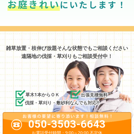
お庭きれい
にいたします！
雑草放置・枝伸び放題そんな状態でもご相談ください
遠隔地の伐採・草刈りもご相談受付中！
草木1本からＯＫ
出張見積無料
伐採・草刈り・敷砂利なんでも対応!!
050-3503-6643
お電話受付時間：9:00～20:00 不定休