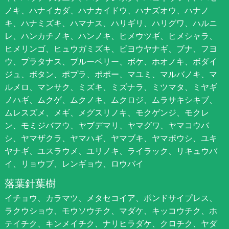
ノキ、ハナイカダ、ハナカイドウ、ハナズオウ、ハナノ
キ、ハナミズキ、ハマナス、ハリギリ、ハリグワ、ハルニ
レ、ハンカチノキ、ハンノキ、ヒメウツギ、ヒメシャラ、
ヒメリンゴ、ヒュウガミズキ、ビヨウヤナギ、ブナ、フヨ
ウ、プラタナス、ブルーベリー、ボケ、ホオノキ、ボダイ
ジュ、ボタン、ポプラ、ポポー、マユミ、マルバノキ、マ
ルメロ、マンサク、ミズキ、ミズナラ、ミツマタ、ミヤギ
ノハギ、ムクゲ、ムクノキ、ムクロジ、ムラサキシキブ、
ムレスズメ、メギ、メグスリノキ、モクゲンジ、モクレ
ン、モミジバフウ、ヤブデマリ、ヤマグワ、ヤマコウバ
シ、ヤマザクラ、ヤマハギ、ヤマブキ、ヤマボウシ、ユキ
ヤナギ、ユスラウメ、ユリノキ、ライラック、リキュウバ
イ、リョウブ、レンギョウ、ロウバイ
落葉針葉樹
イチョウ、カラマツ、メタセコイア、ポンドサイプレス、
ラクウショウ、モウソウチク、マダケ、キッコウチク、ホ
テイチク、キンメイチク、ナリヒラダケ、クロチク、ヤダ