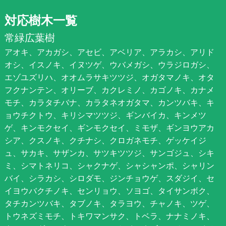
対応樹木一覧
常緑広葉樹
アオキ、アカガシ、アセビ、アベリア、アラカシ、アリド
オシ、イスノキ、イヌツゲ、ウバメガシ、ウラジロガシ、
エゾユズリハ、オオムラサキツツジ、オガタマノキ、オタ
フクナンテン、オリーブ、カクレミノ、カゴノキ、カナメ
モチ、カラタチバナ、カラタネオガタマ、カンツバキ、キ
ョウチクトウ、キリシマツツジ、ギンバイカ、キンメツ
ゲ、キンモクセイ、ギンモクセイ、ミモザ、ギンヨウアカ
シア、クスノキ、クチナシ、クロガネモチ、ゲッケイジ
ュ、サカキ、サザンカ、サツキツツジ、サンゴジュ、シキ
ミ、シマトネリコ、シャクナゲ、シャシャンポ、シャリン
バイ、シラカシ、シロダモ、ジンチョウゲ、スダジイ、セ
イヨウバクチノキ、センリョウ、ソヨゴ、タイサンボク、
タチカンツバキ、タブノキ、タラヨウ、チャノキ、ツゲ、
トウネズミモチ、トキワマンサク、トベラ、ナナミノキ、