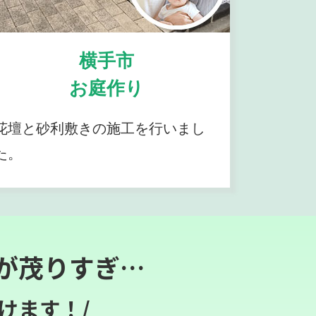
横手市
お庭作り
花壇と砂利敷きの施工を行いまし
た。
が茂りすぎ…
けます！/