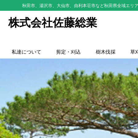
秋田市、湯沢市、大仙市、由利本荘市など秋田県全域エリア
株式会社佐藤総業
私達について
剪定・刈込
樹木伐採
草