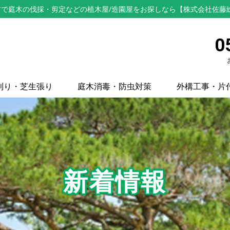
で庭木の伐採・剪定などの植木屋/造園屋をお探しなら【株式会社佐藤
0
刈り・芝生張り
庭木消毒・防虫対策
外構工事・片
新着情報