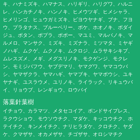
キ、ハナミズキ、ハマナス、ハリギリ、ハリグワ、ハルニ
レ、ハンカチノキ、ハンノキ、ヒメウツギ、ヒメシャラ、
ヒメリンゴ、ヒュウガミズキ、ビヨウヤナギ、ブナ、フヨ
ウ、プラタナス、ブルーベリー、ボケ、ホオノキ、ボダイ
ジュ、ボタン、ポプラ、ポポー、マユミ、マルバノキ、マ
ルメロ、マンサク、ミズキ、ミズナラ、ミツマタ、ミヤギ
ノハギ、ムクゲ、ムクノキ、ムクロジ、ムラサキシキブ、
ムレスズメ、メギ、メグスリノキ、モクゲンジ、モクレ
ン、モミジバフウ、ヤブデマリ、ヤマグワ、ヤマコウバ
シ、ヤマザクラ、ヤマハギ、ヤマブキ、ヤマボウシ、ユキ
ヤナギ、ユスラウメ、ユリノキ、ライラック、リキュウバ
イ、リョウブ、レンギョウ、ロウバイ
落葉針葉樹
イチョウ、カラマツ、メタセコイア、ポンドサイプレス、
ラクウショウ、モウソウチク、マダケ、キッコウチク、ホ
テイチク、キンメイチク、ナリヒラダケ、クロチク、ヤダ
ケ、クマザサ、オカメザサ、チゴザサ、オロシマチク