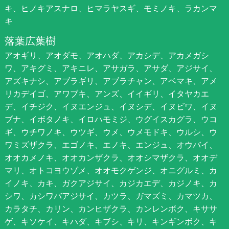
キ、ヒノキアスナロ、ヒマラヤスギ、モミノキ、ラカンマ
キ
落葉広葉樹
アオギリ、アオダモ、アオハダ、アカシデ、アカメガシ
ワ、アキグミ、アキニレ、アサガラ、アサダ、アジサイ、
アズキナシ、アブラギリ、アブラチャン、アベマキ、アメ
リカデイゴ、アワブキ、アンズ、イイギリ、イタヤカエ
デ、イチジク、イヌエンジュ、イヌシデ、イヌビワ、イヌ
ブナ、イボタノキ、イロハモミジ、ウグイスカグラ、ウコ
ギ、ウチワノキ、ウツギ、ウメ、ウメモドキ、ウルシ、ウ
ワミズザクラ、エゴノキ、エノキ、エンジュ、オウバイ、
オオカメノキ、オオカンザクラ、オオシマザクラ、オオデ
マリ、オトコヨウゾメ、オオモクゲンジ、オニグルミ、カ
イノキ、カキ、ガクアジサイ、カジカエデ、カジノキ、カ
シワ、カシワバアジサイ、カツラ、ガマズミ、カマツカ、
カラタチ、カリン、カンヒザクラ、カンレンボク、キササ
ゲ、キソケイ、キハダ、キブシ、キリ、キンギンボク、キ