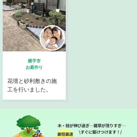
横手市
お庭作り
花壇と砂利敷きの施
工を行いました。
木・枝が伸び過ぎ…雑草が茂りすぎ…
\すぐに駆けつけます！/
最短最速