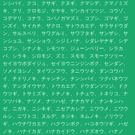
ンシバイ、クコ、クサギ、クヌギ、クマシデ、クマノミズ
キ、クリ、クロモジ、ケヤキ、ゲンカイツツジ、コウゾ、
コデマリ、コナラ、コバノガマズミ、コブシ、ゴマギ、ゴ
ンズイ、サイカチ、ザクロ、サトウカエデ、サラサドウダ
ン、サルスベリ、サワグルミ、サワフタギ、サンザシ、サ
ンシュユ、サンショウ、シジミバナ、シダレヤナギ、シデ
コブシ、シナノキ、シモツケ、ジューンベリー、シラカ
バ、シラキ、シロモジ、ズミ、スモモ、スモークツリー、
セイヨウボダイジュ、セイヨウニンジンボク、センダン、
ソメイヨシノ、タイワンフウ、タニウツギ、ダンコウバ
イ、チドリノキ、チャンチン、チンシバイ、ツクバネウツ
ギ、テンダイウヤク、トウカエデ、ドウダンツツジ、ドク
ウツギ、トサミズキ、トチノキ、トチュウ、トネリコ、ナ
ツツバキ、ナツメ、ナツハゼ、ナナカマド、ナンキンハ
ゼ、ニガキ、ニシキギ、ニセアカシア、ニワウメ、ニワウ
ルシ、ニワトコ、ヌルデ、ネジキ、ネムノキ、ノリウツ
ギ、ハウチワカエデ、ハクウンボク、ハコネウツギ、ハゼ
ノキ、ハナイカダ、ハナカイドウ、ハナズオウ、ハナノ