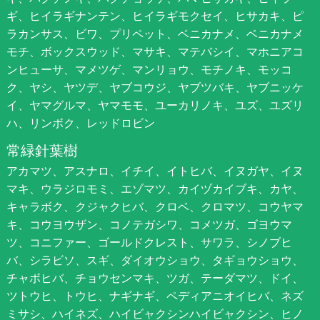
ギ、ヒイラギナンテン、ヒイラギモクセイ、ヒサカキ、ピ
ラカンサス、ビワ、プリペット、ベニカナメ、ベニカナメ
モチ、ボックスウッド、マサキ、マテバシイ、マホニアコ
ンヒューサ、マメツゲ、マンリョウ、モチノキ、モッコ
ク、ヤシ、ヤツデ、ヤブコウジ、ヤブツバキ、ヤブニッケ
イ、ヤマグルマ、ヤマモモ、ユーカリノキ、ユズ、ユズリ
ハ、リンボク、レッドロビン
常緑針葉樹
アカマツ、アスナロ、イチイ、イトヒバ、イヌガヤ、イヌ
マキ、ウラジロモミ、エゾマツ、カイヅカイブキ、カヤ、
キャラボク、クジャクヒバ、クロベ、クロマツ、コウヤマ
キ、コウヨウザン、コノテガシワ、コメツガ、ゴヨウマ
ツ、コニファー、ゴールドクレスト、サワラ、シノブヒ
バ、シラビソ、スギ、ダイオウショウ、タギョウショウ、
チャボヒバ、チョウセンマキ、ツガ、テーダマツ、ドイ、
ツトウヒ、トウヒ、ナギナギ、ペディアニオイヒバ、ネズ
ミサシ、ハイネズ、ハイビャクシンハイビャクシン、ヒノ