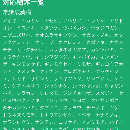
対応樹木一覧
常緑広葉樹
アオキ、アカガシ、アセビ、アベリア、アラカシ、アリド
オシ、イスノキ、イヌツゲ、ウバメガシ、ウラジロガシ、
エゾユズリハ、オオムラサキツツジ、オガタマノキ、オタ
フクナンテン、オリーブ、カクレミノ、カゴノキ、カナメ
モチ、カラタチバナ、カラタネオガタマ、カンツバキ、キ
ョウチクトウ、キリシマツツジ、ギンバイカ、キンメツ
ゲ、キンモクセイ、ギンモクセイ、ミモザ、ギンヨウアカ
シア、クスノキ、クチナシ、クロガネモチ、ゲッケイジ
ュ、サカキ、サザンカ、サツキツツジ、サンゴジュ、シキ
ミ、シマトネリコ、シャクナゲ、シャシャンポ、シャリン
バイ、シラカシ、シロダモ、ジンチョウゲ、スダジイ、セ
イヨウバクチノキ、センリョウ、ソヨゴ、タイサンボク、
タチカンツバキ、タブノキ、タラヨウ、チャノキ、ツゲ、
トウネズミモチ、トキワマンサク、トベラ、ナナミノキ、
ナワシログミ、ナンテン、ニッケイ、ネズミモチ、ハイノ
キ、バクチノキ、ハクチョウゲ、ハマヒサカキ、ヒイラ