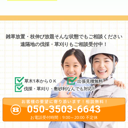
雑草放置・枝伸び放題そんな状態でもご相談ください
遠隔地の伐採・草刈りもご相談受付中！
草木1本からＯＫ
出張見積無料
伐採・草刈り・敷砂利なんでも対応!!
050-3503-6643
お電話受付時間：9:00～20:00 不定休