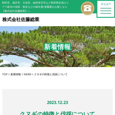
秋田市、湯沢市、大仙市、由利本荘市など秋田県全域エリ
メニュー
アで庭木の伐採・剪定などの植木屋/造園屋をお探しなら
toggle
【株式会社佐藤総業】へ
naviga
株式会社佐藤総業
新着情報
TOP
>
新着情報
>
NEWS
>
クヌギの特徴と伐採について
2023.12.23
クヌギの特徴と伐採について